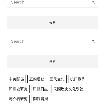
SEAR
for:
檢索
Search
SEAR
for:
標籤
中美關係
五四運動
國民黨史
抗日戰爭
民國史研究
民國日誌
民國歷史文化學社
蔣介石研究
開源書局