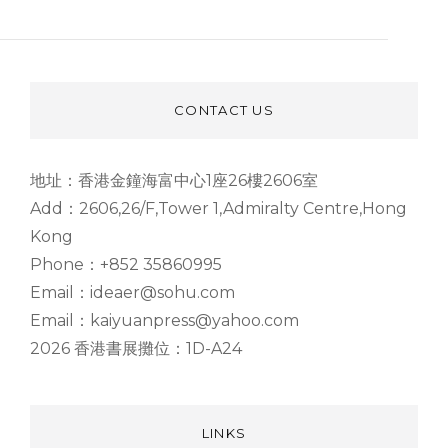
CONTACT US
地址：香港金鐘海富中心1座26樓2606室
Add：2606,26/F,Tower 1,Admiralty Centre,Hong
Kong
Phone：+852 35860995
Email：ideaer@sohu.com
Email：kaiyuanpress@yahoo.com
2026 香港書展攤位：1D-A24
LINKS