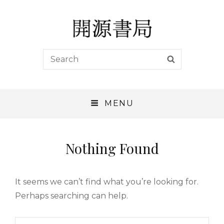
開源書局
Search
SEARCH
開源書局出版有限公司
for:
MENU
Nothing Found
It seems we can’t find what you’re looking for.
Perhaps searching can help.
Search