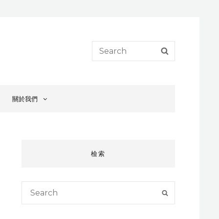
Search
SEARCH
for:
關於我們
檢索
Search
SEARCH
for: