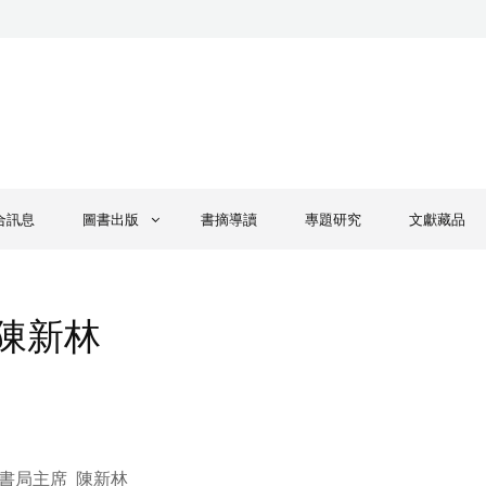
合訊息
圖書出版
書摘導讀
專題研究
文獻藏品
陳新林
書局主席 陳新林