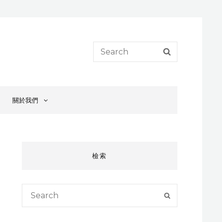
Search
SEARCH
for:
關於我們
檢索
Search
SEARCH
for: