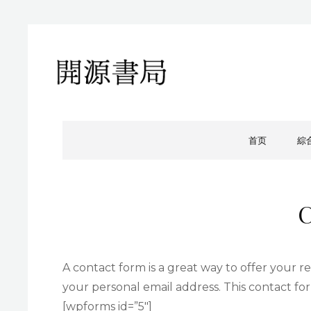
開源書局
開源書局出版有限公司
首页
綜
C
A contact form is a great way to offer your re
your personal email address. This contact fo
[wpforms id=”5″]