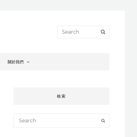
Search
SEARCH
for:
關於我們
檢索
Search
SEARCH
for: