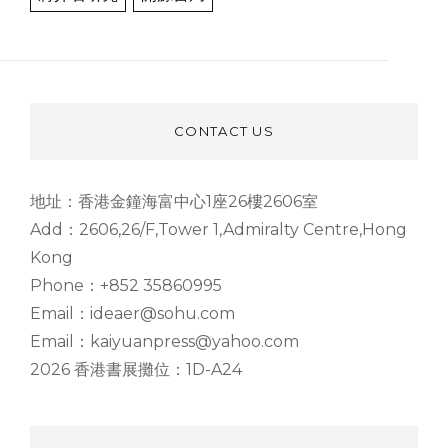
CONTACT US
地址：香港金鐘海富中心1座26樓2606室
Add：2606,26/F,Tower 1,Admiralty Centre,Hong
Kong
Phone：+852 35860995
Email：ideaer@sohu.com
Email：kaiyuanpress@yahoo.com
2026 香港書展攤位：1D-A24