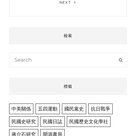
Next
NEXT
Post
檢索
Search
SEAR
for:
標籤
中美關係
五四運動
國民黨史
抗日戰爭
民國史研究
民國日誌
民國歷史文化學社
蔣介石研究
開源書局