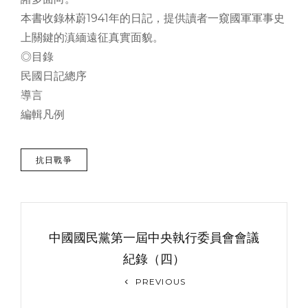
本書收錄林蔚1941年的日記，提供讀者一窺國軍軍事史
上關鍵的滇緬遠征真實面貌。
◎目錄
民國日記總序
導言
編輯凡例
TAGS
抗日戰爭
文
章
中國國民黨第一屆中央執行委員會會議
导
紀錄（四）
Previous
航
PREVIOUS
Post