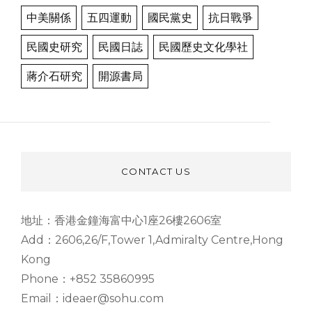
中美關係
五四運動
國民黨史
抗日戰爭
民國史研究
民國日誌
民國歷史文化學社
蔣介石研究
開源書局
CONTACT US
地址：香港金鐘海富中心1座26樓2606室
Add：2606,26/F,Tower 1,Admiralty Centre,Hong
Kong
Phone：+852 35860995
Email：ideaer@sohu.com