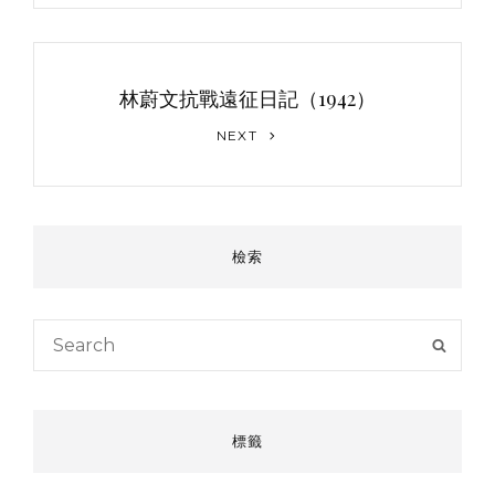
林蔚文抗戰遠征日記（1942）
Next
NEXT
Post
檢索
Search
SEAR
for:
標籤