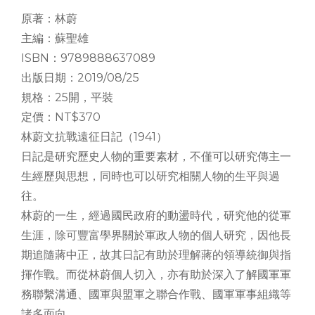
原著：林蔚
主編：蘇聖雄
ISBN：9789888637089
出版日期：2019/08/25
規格：25開，平裝
定價：NT$370
林蔚文抗戰遠征日記（1941）
日記是研究歷史人物的重要素材，不僅可以研究傳主一
生經歷與思想，同時也可以研究相關人物的生平與過
往。
林蔚的一生，經過國民政府的動盪時代，研究他的從軍
生涯，除可豐富學界關於軍政人物的個人研究，因他長
期追隨蔣中正，故其日記有助於理解蔣的領導統御與指
揮作戰。而從林蔚個人切入，亦有助於深入了解國軍軍
務聯繫溝通、國軍與盟軍之聯合作戰、國軍軍事組織等
諸多面向。