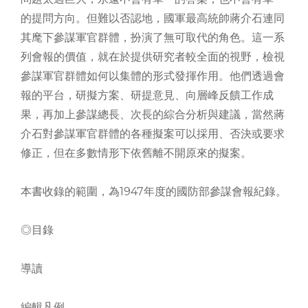
的提問方向。但難以否認地，國軍最高統帥蔣介石連同
其麾下參謀軍官群體，扮演了無可取代的角色。這一系
列會報的價值，就在於提供研究者較全面的視野，檢視
參謀軍官群體如何以集體的形式發揮作用。他們透過會
報的平台，研擬方案、研提意見、向層峰反饋工作成
果，再加上參謀總長、次長的綜合分析與建議，當然蔣
介石對參謀軍官群體的各種擬案可以採用、否決或要求
修正，但在多數情形下依舊離不開原來的擬案。
本書收錄的範圍，為1947年度的國防部參謀會報紀錄。
◎目錄
導讀
編輯凡例