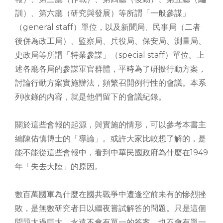
訓）、第六廳（研究與發展）等所謂「一般參謀」
（general staff）單位，以及新聞局、民事局（二者
後併為政工局）、監察局、兵役局、保安局、測量局、
史政局等所謂「特業參謀」（special staff）單位。上
述各廳各局的參謀軍官群體，平時為了研擬行動方案，
討論行動方案實施辦法，頻繁召開例行性的會議。本系
列收錄的內容，就是他們留下的會議紀錄。
關於這些會報的起源，與實施的情形，可以參考本書主
編陳佑慎博士的「導論」。或許大家比較想了解的，是
能不能從這些會報中，看到中華民國政府為什麼在1949
年「失去大陸」的原因。
數百萬國軍為什麼在國共戰爭中遭逢空前未有的慘烈挫
敗，是無數研究者日以繼夜嘗試解答的問題。只是這個
問題太過巨大，永遠不會有單一的答案，也不會有單一