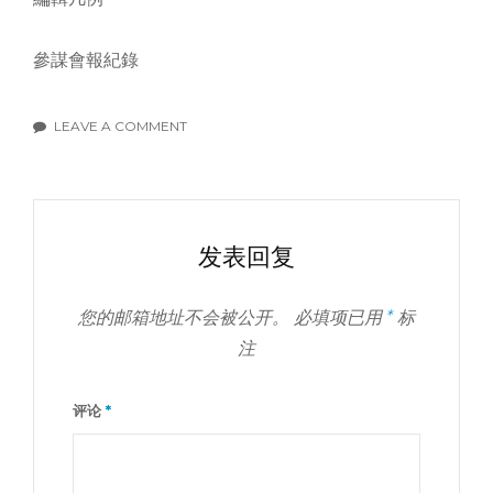
參謀會報紀錄
LEAVE A COMMENT
ON
國
防
部
參
发表回复
謀
會
報
您的邮箱地址不会被公开。
必填项已用
*
标
紀
注
錄
（1947）
评论
*