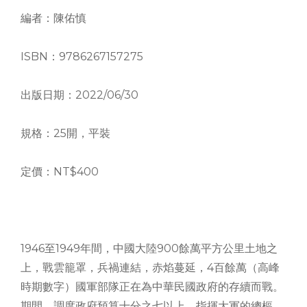
編者：陳佑慎
ISBN：9786267157275
出版日期：2022/06/30
規格：25開，平裝
定價：NT$400
1946至1949年間，中國大陸900餘萬平方公里土地之
上，戰雲籠罩，兵禍連結，赤焰蔓延，4百餘萬（高峰
時期數字）國軍部隊正在為中華民國政府的存續而戰。
期間，調度政府預算十分之七以上，指揮大軍的總樞