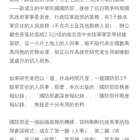
――新成立的中華民國國防部，接收了抗日戰爭時期國
民政府軍事委員會、行政院軍政部的業務，有3千餘名
軍官佐的人員規模（不含兵士及其他勤務人員），辦公
廳舍座落於面積2.3公頃的南京原中央陸軍軍官學校建
築群。這一小片土地上的人與事，雖不能代表全國數萬
萬同胞的苦難命運，卻足以作為後世研究者全局俯瞰動
盪歲月的切入視角。
如果研究者想以「週」作為時間尺度，一窺國防部3千
餘軍官佐的人與事，那麼，本次出版的「國防部部務會
報紀錄」、「國防部參謀會報紀錄」、「國防部作戰會
報紀錄」，無疑是十分有用的史料。
國防部是一個組織複雜的機構，當時剛剛仿效美軍的指
揮參謀模式，成立了第一廳（人事）、第二廳（情
報）、第三廳（作戰）、第四廳（後勤）、第五廳（編