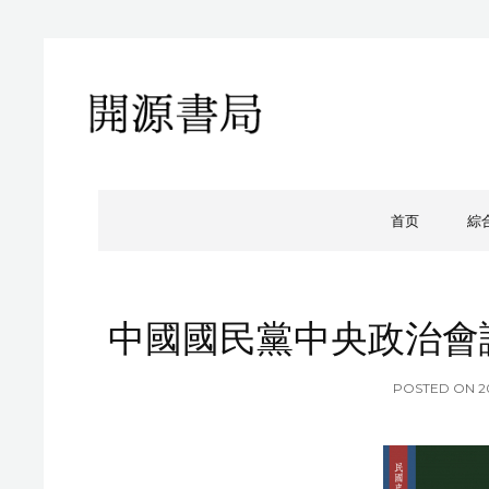
開源書局
開源書局出版有限公司
首页
綜
中國國民黨中央政治會
P
POSTED ON
2
O