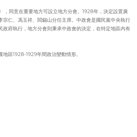
例〉，同意在重要地方可設立地方分會。1928年，決定設置廣
李宗仁、馮玉祥、閻錫山分任主席。中政會是國民黨中央執行
民政府執行，地方分會則秉承中政會的決定，在特定地區內有
地區1928-1929年間政治變動情形。