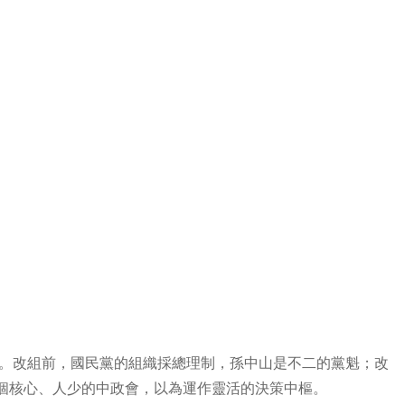
）
物。改組前，國民黨的組織採總理制，孫中山是不二的黨魁；改
個核心、人少的中政會，以為運作靈活的決策中樞。