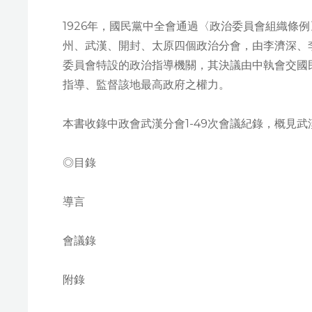
1926年，國民黨中全會通過〈政治委員會組織條
州、武漢、開封、太原四個政治分會，由李濟深、
委員會特設的政治指導機關，其決議由中執會交國
指導、監督該地最高政府之權力。
本書收錄中政會武漢分會1-49次會議紀錄，概見武漢
◎目錄
導言
會議錄
附錄