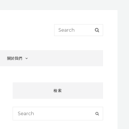
Search
SEARCH
for:
關於我們
檢索
Search
SEARCH
for: