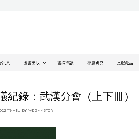
合訊息
圖書出版
書摘導讀
專題研究
文獻藏品
議紀錄：武漢分會（上下冊）
OSTED
022年9月1日
BY
WEBMASTER
N