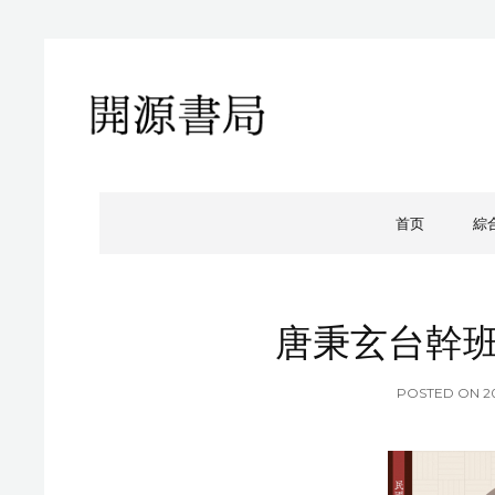
開源書局
開源書局出版有限公司
首页
綜
唐秉玄台幹班日
P
POSTED ON
2
O