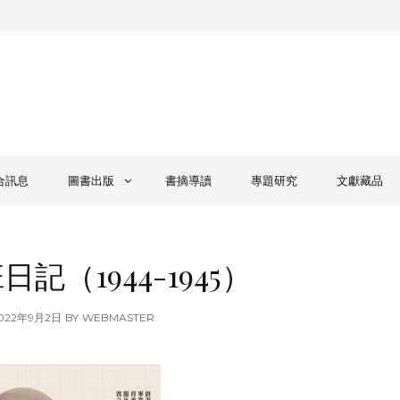
合訊息
圖書出版
書摘導讀
專題研究
文獻藏品
記（1944-1945）
OSTED
022年9月2日
BY
WEBMASTER
N