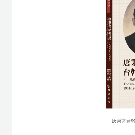
唐秉玄台幹班