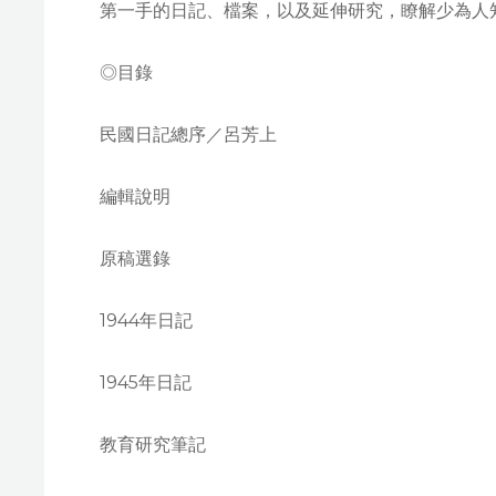
第一手的日記、檔案，以及延伸研究，瞭解少為人
◎目錄
民國日記總序／呂芳上
編輯說明
原稿選錄
1944年日記
1945年日記
教育研究筆記