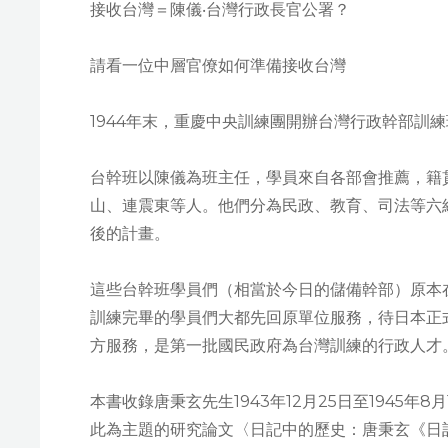
接收台灣＝陳儀‧台灣行政長官公署？
請看一位中層官僚如何準備接收台灣
1944年末，重慶中央訓練團開辦台灣行政幹部訓
台幹班以陳儀為班主任，學員來自各部會推薦，籍
山、連震東等人。他們分為民政、教育、司法等六
後的計畫。
這些台幹班學員們（相當於今日的儲備幹部）原本
訓練完畢的學員們大都先回原單位服務，待日本正
方服務，是第一批國民政府為台灣訓練的行政人才
本書收錄唐秉玄先生1943年12月25日至1945
此為主題的研究論文〈日記中的歷史：唐秉玄《日