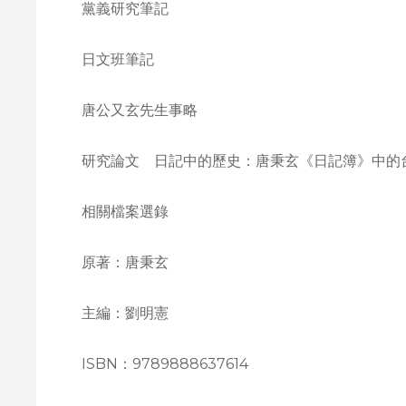
黨義研究筆記
日文班筆記
唐公又玄先生事略
研究論文 日記中的歷史：唐秉玄《日記簿》中的
相關檔案選錄
原著：唐秉玄
主編：劉明憲
ISBN：9789888637614