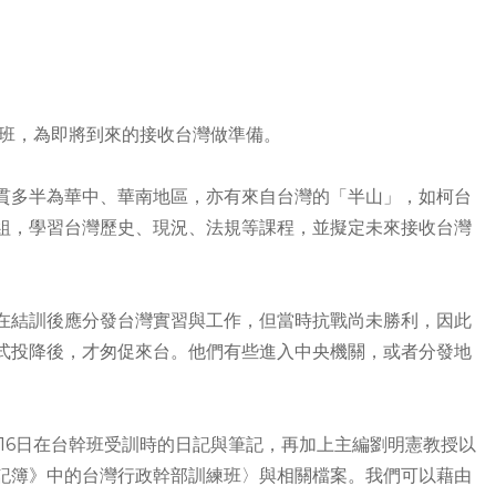
練班，為即將到來的接收台灣做準備。
貫多半為華中、華南地區，亦有來自台灣的「半山」，如柯台
組，學習台灣歷史、現況、法規等課程，並擬定未來接收台灣
在結訓後應分發台灣實習與工作，但當時抗戰尚未勝利，因此
式投降後，才匆促來台。他們有些進入中央機關，或者分發地
。
年8月16日在台幹班受訓時的日記與筆記，再加上主編劉明憲教授以
記簿》中的台灣行政幹部訓練班〉與相關檔案。我們可以藉由