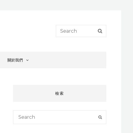
Search
SEARCH
for:
關於我們
檢索
Search
SEARCH
for: