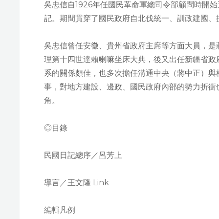
​吳忠信自1926年任國民革命軍總司令部顧問時開
記。期間貫穿了國民政府自北伐統一、訓政建國、
吳忠信曾任安徽、貴州省政府主席等方面大員，是
理第十四世達賴喇嘛坐床大典，後又出任新疆省政
系的關係頗佳，也多次擔任溝通中央（蔣中正）與
事，對地方建設、邊政、國民政府內部的勢力折衝
角。
◎目錄
民國日記總序／呂芳上
導言／王文隆 Link
編輯凡例