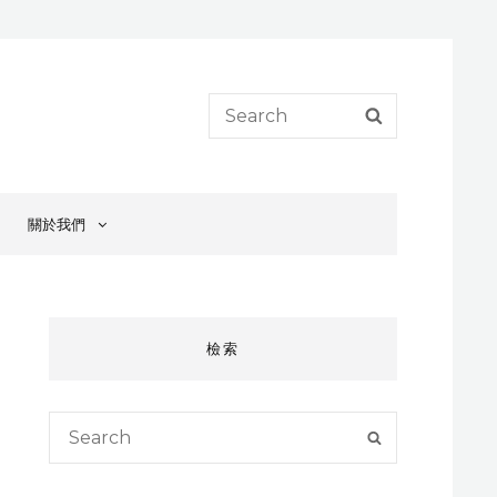
Search
SEARCH
for:
關於我們
檢索
Search
SEARCH
for: