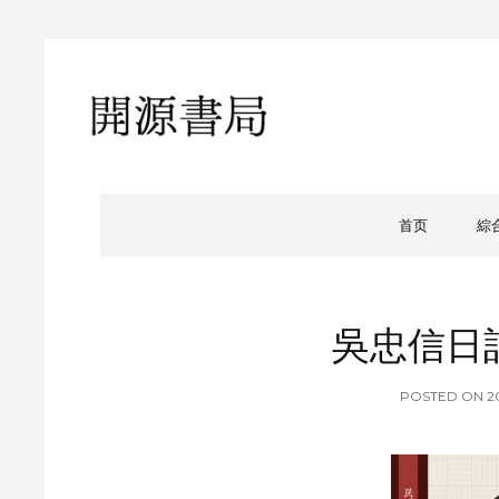
開源書局
開源書局出版有限公司
首页
綜
吳忠信日記（
P
POSTED ON
2
O