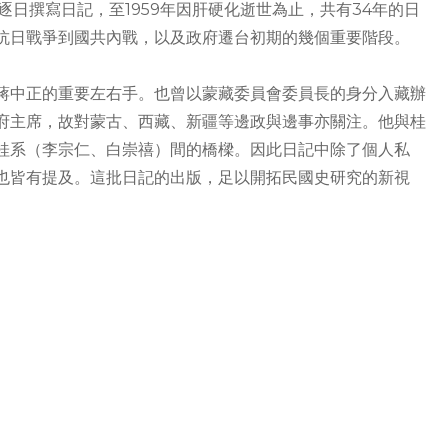
始逐日撰寫日記，至1959年因肝硬化逝世為止，共有34年的日
抗日戰爭到國共內戰，以及政府遷台初期的幾個重要階段。
蔣中正的重要左右手。也曾以蒙藏委員會委員長的身分入藏辦
府主席，故對蒙古、西藏、新疆等邊政與邊事亦關注。他與桂
桂系（李宗仁、白崇禧）間的橋樑。因此日記中除了個人私
也皆有提及。這批日記的出版，足以開拓民國史研究的新視