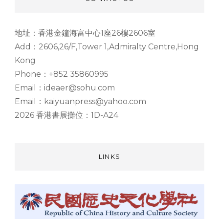
地址：香港金鐘海富中心1座26樓2606室
Add：2606,26/F,Tower 1,Admiralty Centre,Hong
Kong
Phone：+852 35860995
Email：ideaer@sohu.com
Email：kaiyuanpress@yahoo.com
2026 香港書展攤位：1D-A24
LINKS