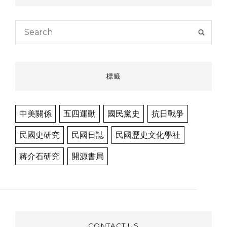
Search
SEAR
for:
標籤
中美關係
五四運動
國民黨史
抗日戰爭
民國史研究
民國日誌
民國歷史文化學社
蔣介石研究
開源書局
CONTACT US