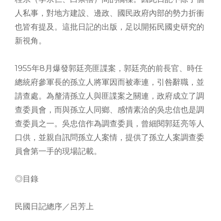
人私事，對地方建設、邊政、國民政府內部的勢力折衝
也皆有提及。這批日記的出版，足以開拓民國史研究的
新視角。
1955年8月爆發郭廷亮匪諜案，郭廷亮的前長官、時任
總統府參軍長的孫立人將軍因而被牽連，引咎辭職，並
請查處。為釐清孫立人與匪諜案之關連，政府成立了調
查委員會，而與孫立人同鄉、感情素洽的吳忠信也是調
查委員之一。吳忠信作為調查委員，曾細閱郭廷亮等人
口供，並親自訊問孫立人案情，提供了孫立人案調查委
員會第一手的現場記載。
◎目錄
民國日記總序／呂芳上