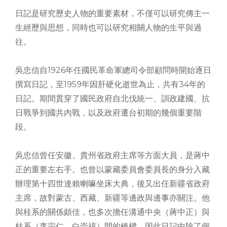
日記是研究歷史人物的重要素材，不僅可以研究傳主一
生經歷與思想，同時也可以研究相關人物的生平與過
往。
吳忠信自1926年任國民革命軍總司令部顧問時開始逐日
撰寫日記，至1959年因肝硬化逝世為止，共有34年的
日記。期間貫穿了國民政府自北伐統一、訓政建國、抗
日戰爭到國共內戰，以及政府遷台初期的幾個重要階
段。
吳忠信曾任安徽、貴州省政府主席等方面大員，是蔣中
正的重要左右手。也曾以蒙藏委員會委員長的身分入藏
辦理第十四世達賴喇嘛坐床大典，後又出任新疆省政府
主席，故對蒙古、西藏、新疆等邊政與邊事亦關注。他
與桂系的關係頗佳，也多次擔任溝通中央（蔣中正）與
桂系（李宗仁、白崇禧）間的橋樑。因此日記中除了個