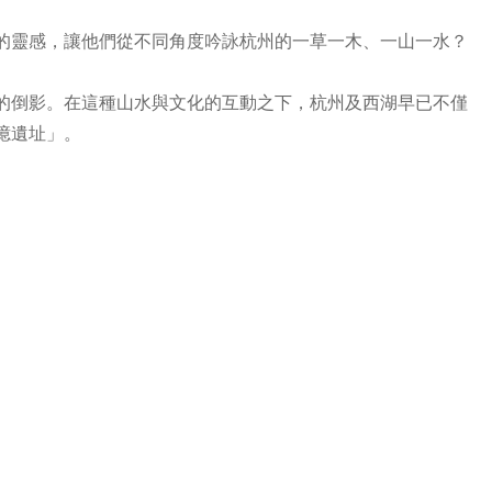
的靈感，讓他們從不同角度吟詠杭州的一草一木、一山一水？
的倒影。在這種山水與文化的互動之下，杭州及西湖早已不僅
憶遺址」。