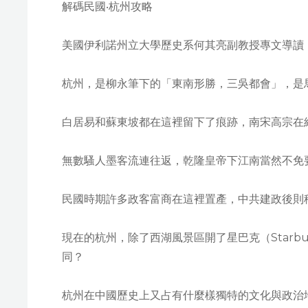
解碼民國‧杭州攻略
美國伊利諾州立大學歷史系何其亮副教授專文導讀
杭州，是柳永筆下的「東南形勝，三吳都會」，是
白居易和蘇東坡都在這裡留下了痕跡，南宋高宗在
無數騷人墨客流連往返，乾隆皇帝下江南當然不免
民國時期許多政客富商在這裡置產，中共建政後則
現在的杭州，除了西湖風景區開了星巴克（Starbuc
同？
杭州在中國歷史上又占有什麼樣獨特的文化與政治