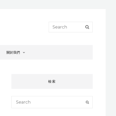
Search
SEARCH
for:
關於我們
檢索
Search
SEARCH
for: