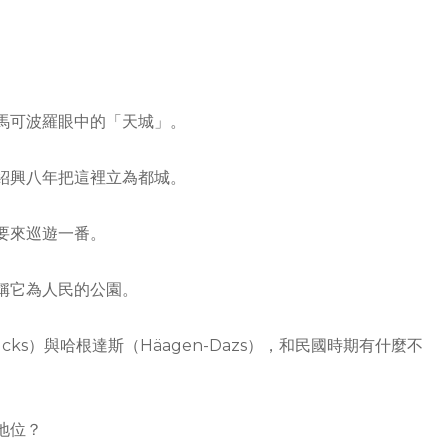
馬可波羅眼中的「天城」。
紹興八年把這裡立為都城。
要來巡遊一番。
稱它為人民的公園。
ks）與哈根達斯（Häagen-Dazs），和民國時期有什麼不
地位？