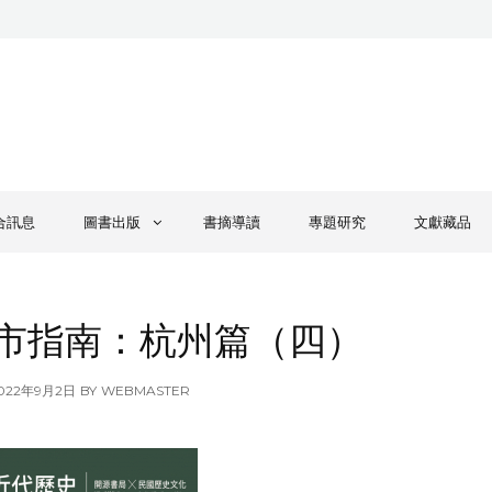
合訊息
圖書出版
書摘導讀
專題研究
文獻藏品
市指南：杭州篇（四）
OSTED
022年9月2日
BY
WEBMASTER
N