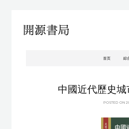
開源書局
開源書局出版有限公司
首页
綜
中國近代歷史城
P
POSTED ON
2
O