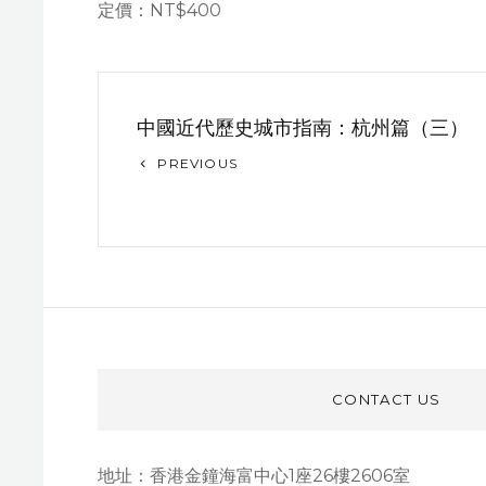
定價：NT$400
文
中國近代歷史城市指南：杭州篇（三）
章
Previous
PREVIOUS
导
Post
航
CONTACT US
地址：香港金鐘海富中心1座26樓2606室