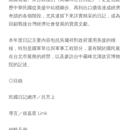
歷中華民國從美援中站穩腳步、再到出口擴張達成經濟
奇蹟的各個階段，尤其遺留下來詳實精采的日記，成為
回顧戰後台灣經濟社會發展的寶貴文獻。
本年度日記主要內容包括吳墉祥對政府運用美援的稽
核，特別是國軍單位與軍事工程部分，還有關於國民黨
在台北市黨務的經營，以及參訪台中霧峰北溝故宮博物
院的記述。
◎目錄
民國日記總序／呂芳上
導言／侯嘉星 Link
編輯凡例