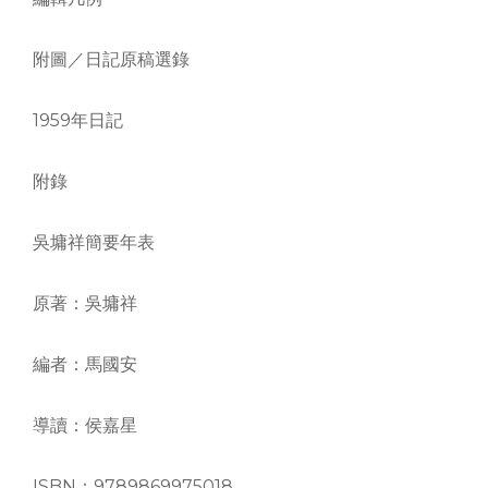
附圖／日記原稿選錄
1959年日記
附錄
吳墉祥簡要年表
原著：吳墉祥
編者：馬國安
導讀：侯嘉星
ISBN：9789869975018