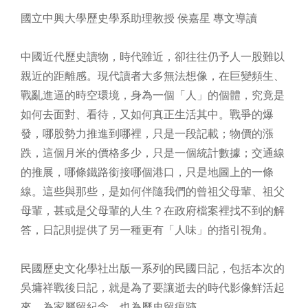
國立中興大學歷史學系助理教授 侯嘉星 專文導讀
中國近代歷史讀物，時代雖近，卻往往仍予人一股難以
親近的距離感。現代讀者大多無法想像，在巨變頻生、
戰亂進逼的時空環境，身為一個「人」的個體，究竟是
如何去面對、看待，又如何真正生活其中。戰爭的爆
發，哪股勢力推進到哪裡，只是一段記載；物價的漲
跌，這個月米的價格多少，只是一個統計數據；交通線
的推展，哪條鐵路銜接哪個港口，只是地圖上的一條
線。這些與那些，是如何伴隨我們的曾祖父母輩、祖父
母輩，甚或是父母輩的人生？在政府檔案裡找不到的解
答，日記則提供了另一種更有「人味」的指引視角。
民國歷史文化學社出版一系列的民國日記，包括本次的
吳墉祥戰後日記，就是為了要讓逝去的時代影像鮮活起
來。為家屬留紀念，也為歷史留痕跡。