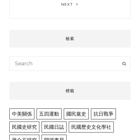
Next
NEXT
Post
檢索
Search
SEAR
for:
標籤
中美關係
五四運動
國民黨史
抗日戰爭
民國史研究
民國日誌
民國歷史文化學社