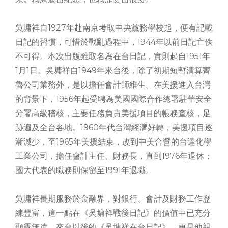
吳墉祥自1927年赴南京考取中央黨務學校起，便有記載
日記的習慣，可惜於戰亂過程中，1944年以前日記亡佚
不可得。本次出版雖取名為在台日記，實則起自1951年
1月1日。吳墉祥自1949年來台後，除了初期短暫清算齊
魯公司業務外，是以擔任會計師維生。在美援進入台灣
的背景下，1956年起受聘為美國國際合作總署駐華安全
分署高級稽核，主要任務負責美援項目的帳務查核，足
跡遍及全台各地。1960年代台灣經濟好轉，美援項目逐
漸減少，至1965年美援結束，改到中美合營的台達化學
工業公司，擔任會計主任、財務長，直到1976年退休；
國大代表的職務則保留至1991年退職。
吳墉祥長期服務於金融界，對銀行、會計及財務工作歷
練豐富，這一點在《吳墉祥戰後日記》的價值中已充分
顯露無遺。來台以後的《吳墉祥在台日記》，更是他親