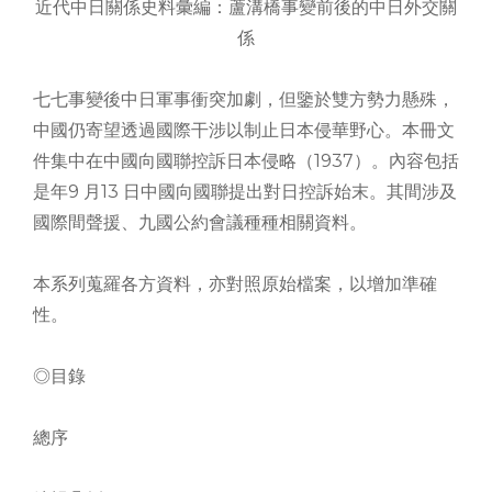
近代中日關係史料彙編：蘆溝橋事變前後的中日外交關
係
七七事變後中日軍事衝突加劇，但鑒於雙方勢力懸殊，
中國仍寄望透過國際干涉以制止日本侵華野心。本冊文
件集中在中國向國聯控訴日本侵略（1937）。內容包括
是年9 月13 日中國向國聯提出對日控訴始末。其間涉及
國際間聲援、九國公約會議種種相關資料。
本系列蒐羅各方資料，亦對照原始檔案，以增加準確
性。
◎目錄
總序