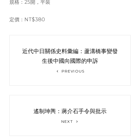
規格：25開，平裝
定價：NT$380
文
章
近代中日關係史料彙編：蘆溝橋事變發
导
生後中國向國際的申訴
Previous
航
PREVIOUS
Post
遙制坤輿：蔣介石手令與批示
Next
NEXT
Post