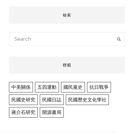
檢索
Search
SEAR
for:
標籤
中美關係
五四運動
國民黨史
抗日戰爭
民國史研究
民國日誌
民國歷史文化學社
蔣介石研究
開源書局