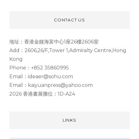
CONTACT US
地址：香港金鐘海富中心1座26樓2606室
Add：2606,26/F,Tower 1,Admiralty Centre,Hong
Kong
Phone：+852 35860995
Email：ideaer@sohu.com
Email：kaiyuanpress@yahoo.com
2026 香港書展攤位：1D-A24
LINKS