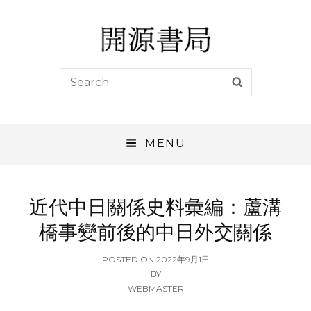
開源書局
Search
SEARCH
開源書局出版有限公司
for:
MENU
近代中日關係史料彙編：蘆溝
橋事變前後的中日外交關係
POSTED
POSTED ON
2022年9月1日
ON
BY
WEBMASTER