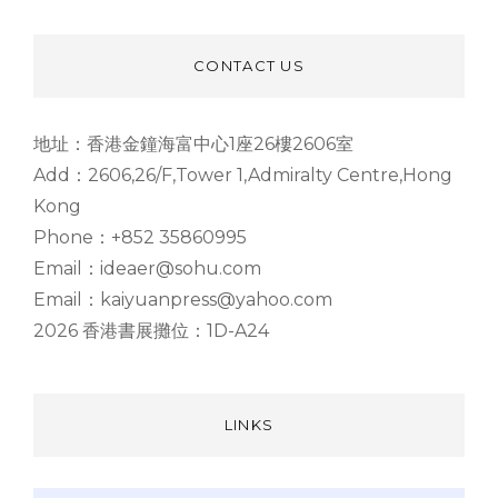
CONTACT US
地址：香港金鐘海富中心1座26樓2606室
Add：2606,26/F,Tower 1,Admiralty Centre,Hong
Kong
Phone：+852 35860995
Email：ideaer@sohu.com
Email：kaiyuanpress@yahoo.com
2026 香港書展攤位：1D-A24
LINKS