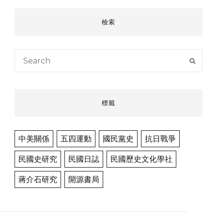
檢索
Search
SEAR
for:
標籤
中美關係
五四運動
國民黨史
抗日戰爭
民國史研究
民國日誌
民國歷史文化學社
蔣介石研究
開源書局