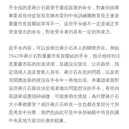
手令指的是蔣介石親筆手書或簽署的命令，對象則由軍
事委員長侍從室長官陳布雷到中央訓練團教育長王東原
重慶市長賀耀組等等不一。這些手令雖不一定是循正常
管道發出的命令，對收受令者仍具有一定的拘束力。
從手令內容，可以反映出蔣介石本人的關懷所在。例如
1942年蔣介石對重慶市長賀耀組的手令，指示他特別注
意重慶市區的街道清潔，並建設垃圾坑、公共廁所，指
定清掃人員及督察人員等。蔣介石在意的問題，以及所
見聞應改善的狀況在手令中一再地出現。本書讀者面對
這些蔣介石親自決定或者拋出問題想法的手令，有些內
容讀來或覺瑣碎細微，可能會萌生懷疑：為什麼蔣介石
大小事都要管？或許蔣介石終其一生也都在拿捏分寸與
思考其中分際，我們也由此可見中央領袖眼中所見民國
中央及地方政治社會的鏡象。