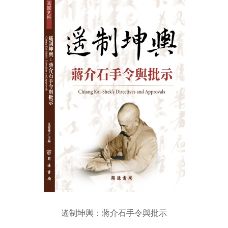
遙制坤輿：蔣介石手令與批示