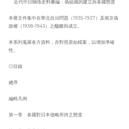
近代中日關係史料彙編：偽組織的建立與各國態度
本冊文件集中在華北自治問題（1935-1937）及南京偽
政權（1938-1943）之醞釀與成立。
本系列蒐羅各方資料，亦對照原始檔案，以增加準確
性。
◎目錄
總序
編輯凡例
第一章 各國對日本侵略所持之態度