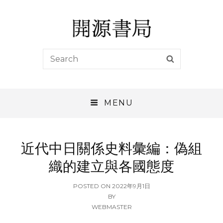
開源書局
Search
SEARCH
開源書局出版有限公司
for:
MENU
近代中日關係史料彙編：偽組
織的建立與各國態度
POSTED
POSTED ON
2022年9月1日
ON
BY
WEBMASTER