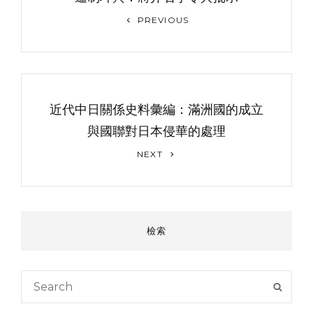
导
Previous
PREVIOUS
Post
航
近代中日關係史料彙編：滿洲國的成立
與國聯對日本侵華的處理
Next
NEXT
Post
檢索
Search
SEAR
for: