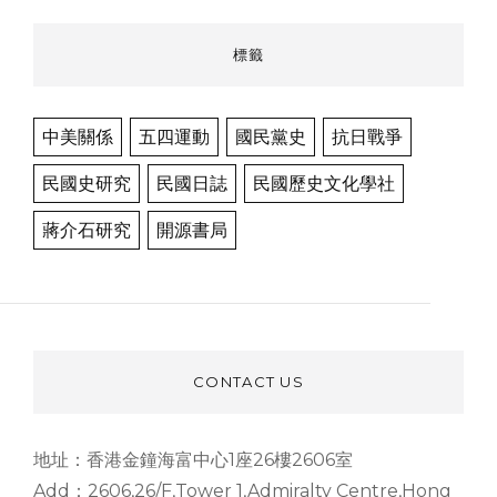
標籤
中美關係
五四運動
國民黨史
抗日戰爭
民國史研究
民國日誌
民國歷史文化學社
蔣介石研究
開源書局
CONTACT US
地址：香港金鐘海富中心1座26樓2606室
Add：2606,26/F,Tower 1,Admiralty Centre,Hong