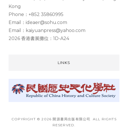
Kong
Phone：+852 35860995
Email：ideaer@sohu.com
Email：kaiyuanpress@yahoo.com
2026 香港書展攤位：1D-A24
LINKS
COPYRIGHT © 2026 開源書局出版有限公司. ALL RIGHTS
RESERVED.