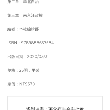
第二章 華北自治
第三章 南京汪政權
編者：本社編輯部
ISBN：9789888637584
出版日期：2020/03/31
規格：25開，平裝
定價：NT$370
文
章
遙制坤輿：蔣介石手令與批示