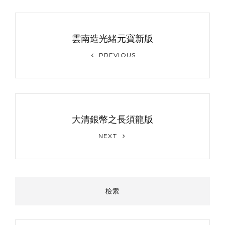
文
章
雲南造光緒元寶新版
导
Previous
PREVIOUS
Post
航
大清銀幣之長須龍版
Next
NEXT
Post
檢索