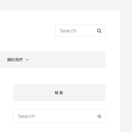
Search
SEARCH
for:
關於我們
檢索
Search
SEARCH
for: