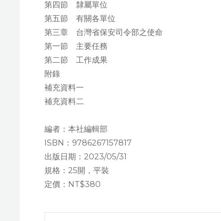
第四節 隸屬單位
第五節 有關各單位
第三章 台灣省保安司令部之使命
第一節 主要任務
第二節 工作成果
附錄
補充資料一
補充資料二
編者：本社編輯部
ISBN：9786267157817
出版日期：2023/05/31
規格：25開，平裝
定價：NT$380