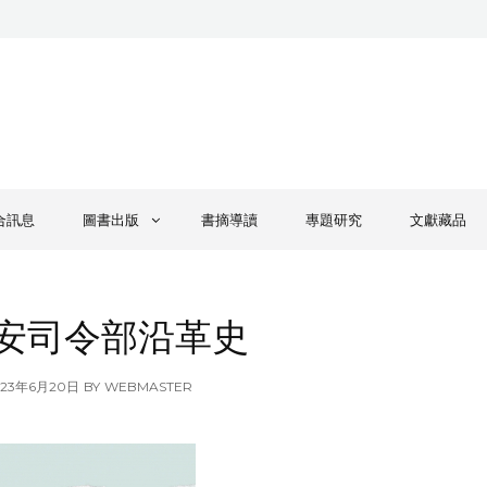
合訊息
圖書出版
書摘導讀
專題研究
文獻藏品
安司令部沿革史
OSTED
023年6月20日
BY
WEBMASTER
N