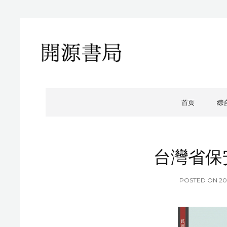
開源書局
開源書局出版有限公司
首页
綜
台灣省保
P
POSTED ON
2
O