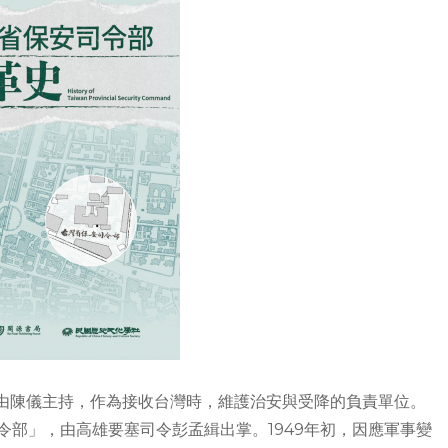
由陳儀主持，作為接收台灣時，維護治安與受降的負責單位。
司令部」，由高雄要塞司令彭孟緝出掌。1949年初，因應軍事變