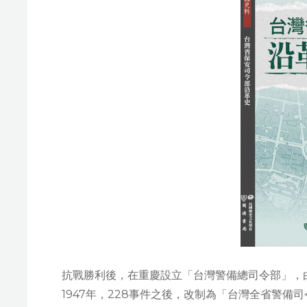
抗戰勝利後，在重慶設立「台灣警備總司令部」，
1947年，228事件之後，改制為「台灣全省警備