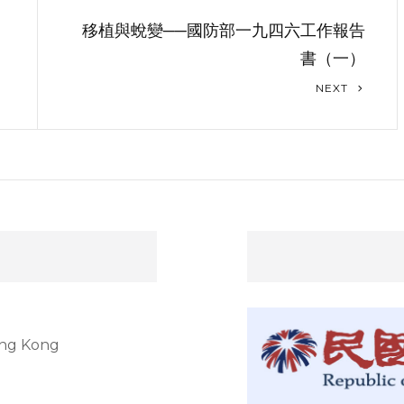
移植與蛻變──國防部一九四六工作報告
書（一）
Next
NEXT
Post
ong Kong