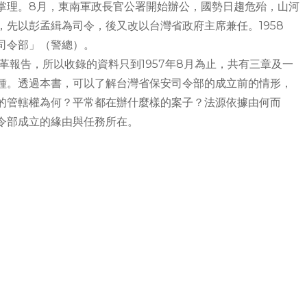
掌理。8月，東南軍政長官公署開始辦公，國勢日趨危殆，山河
先以彭孟緝為司令，後又改以台灣省政府主席兼任。1958
司令部」（警總）。
沿革報告，所以收錄的資料只到1957年8月為止，共有三章及一
種。透過本書，可以了解台灣省保安司令部的成立前的情形，
的管轄權為何？平常都在辦什麼樣的案子？法源依據由何而
令部成立的緣由與任務所在。