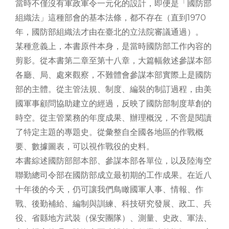
當時不僅沒有軍政軍令一元化的設計，即便是「國防部
組織法」這種部會的基本法條，都不存在（直到1970
年，國防部組織法才由在臺北的立法院審議通過）。
某種意義上，本書原件本身，是當時國防部工作內容的
剪影。從本書第二章至第十八章，大篇幅敘述參謀本部
各廳、局、處來觀察，不難體會參謀本部實際上是國防
部的主體。從主管法規、制度、編裝的制訂過程，由美
國軍事顧問協助建立的經過，反映了國防部制度草創的
時空。從主管業務的年度成果、辦理概況，不啻是閱讀
了特定主題的專題史。從彙整自全國各地區的作戰概
要、數據圖表，可以視作戰役的史料。
本書綜述國防部部本部、參謀本部各單位，以及陸海空
聯勤總司令部在國防部成立最初期的工作成果。在近八
十年後的今天，仍可讓我們鳥瞰國軍人事、情報、作
戰、後勤補給、編制與訓練、科技研究發展、政工、兵
役、省縣地方武裝（保安團隊）、測量、史政、軍法、