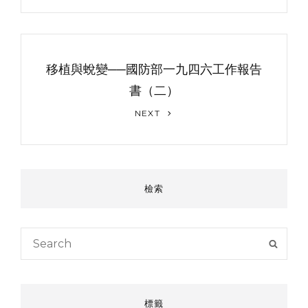
航
移植與蛻變──國防部一九四六工作報告
書（二）
Next
NEXT
Post
檢索
Search
SEAR
for:
標籤