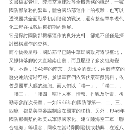
文書檔案管理、陸海空軍建設等全般業務的概況，一窺
國防部業務的繁重，體會國防部運作上的複雜，也可以
透視國共全面戰爭初期階段的戰況，還有整個軍事現代
化工程在抗戰結束初期的進展。
它是探討國防部機構運作的良好史料，卻絕不僅僅是探
討機構運作的史料。
而今物換星移，國防部早已隨中華民國政府遷設臺北，
又輾轉落腳於大直雞南山麓，而且歷經了多次組織變
革。不過，1946年的南京，與現今的臺北，兩個時空的
歷史連結清晰可尋。參謀軍官們依舊伏案研擬資料，依
舊是國軍大腦的細胞。而人們以「聯一」、「聯二」、
「聯三」、「聯四」稱呼人事、情報、作戰及計畫、後
勤等參謀次長室，一如1946年的國防部第一、二、三、
四廳，都是美軍參謀制度在國軍的移植。另外，1946年
國防部揭櫫的歐美式軍隊國家化、建立陸海空三軍「聯
合組織」等理念，同樣在當時剛剛發軔或勃興，在近八