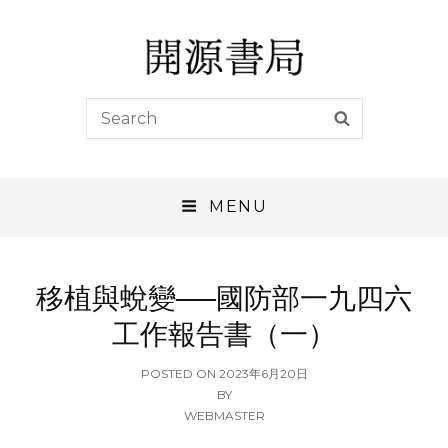
開源書局
Search
SEARCH
開源書局出版有限公司
for:
MENU
移植與蛻變──國防部一九四六
工作報告書（一）
POSTED
POSTED ON
2023年6月20日
ON
BY
WEBMASTER