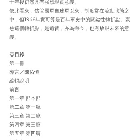
十年後仍然具有強烈現實意義。
依此看來，儘管國軍自建軍以來，制度常在流動狀態之
中，但1946年實可算是百年軍史中的關鍵性轉折點。聚
焦這個轉折點，是追昔，亦為撫今，也有放眼未來的意
義。
◎目錄
第一冊
導言／陳佑慎
編輯說明
前言
第一章 部本部
第二章 第一廳
第三章 第二廳
第四章 第三廳
第五章 第四廳