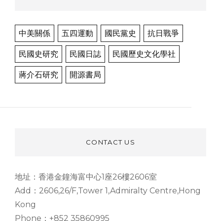
中美關係
五四運動
國民黨史
抗日戰爭
民國史研究
民國日誌
民國歷史文化學社
蔣介石研究
開源書局
CONTACT US
地址：香港金鐘海富中心1座26樓2606室
Add：2606,26/F,Tower 1,Admiralty Centre,Hong
Kong
Phone：+852 35860995