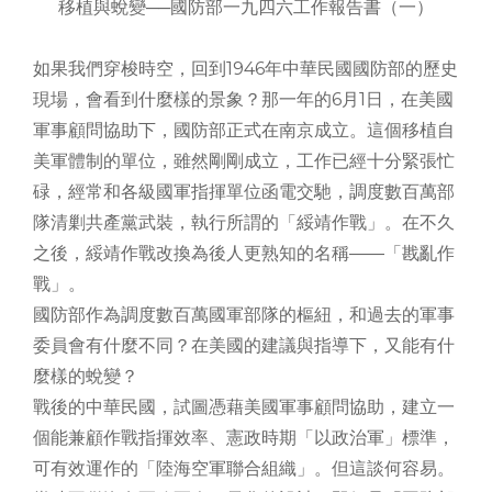
移植與蛻變──國防部一九四六工作報告書（一）
如果我們穿梭時空，回到1946年中華民國國防部的歷史
現場，會看到什麼樣的景象？那一年的6月1日，在美國
軍事顧問協助下，國防部正式在南京成立。這個移植自
美軍體制的單位，雖然剛剛成立，工作已經十分緊張忙
碌，經常和各級國軍指揮單位函電交馳，調度數百萬部
隊清剿共產黨武裝，執行所謂的「綏靖作戰」。在不久
之後，綏靖作戰改換為後人更熟知的名稱――「戡亂作
戰」。
國防部作為調度數百萬國軍部隊的樞紐，和過去的軍事
委員會有什麼不同？在美國的建議與指導下，又能有什
麼樣的蛻變？
戰後的中華民國，試圖憑藉美國軍事顧問協助，建立一
個能兼顧作戰指揮效率、憲政時期「以政治軍」標準，
可有效運作的「陸海空軍聯合組織」。但這談何容易。