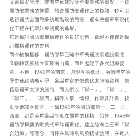
文書檔案管理、陸海空軍建設等全般業務的概況，一窺
國防部業務的繁重，體會國防部運作上的複雜，也可以
透視國共全面戰爭初期階段的戰況，還有整個軍事現代
化工程在抗戰結束初期的進展。
它是探討國防部機構運作的良好史料，卻絕不僅僅是探
討機構運作的史料。
而今物換星移，國防部早已隨中華民國政府遷設臺北，
又輾轉落腳於大直雞南山麓，而且歷經了多次組織變
革。不過，1946年的南京，與現今的臺北，兩個時空的
歷史連結清晰可尋。參謀軍官們依舊伏案研擬資料，依
舊是國軍大腦的細胞。而人們以「聯一」、「聯二」、
「聯三」、「聯四」稱呼人事、情報、作戰及計畫、後
勤等參謀次長室，一如1946年的國防部第一、二、三、
四廳，都是美軍參謀制度在國軍的移植。另外，1946年
國防部揭櫫的歐美式軍隊國家化、建立陸海空三軍「聯
合組織」等理念，同樣在當時剛剛發軔或勃興，在近八