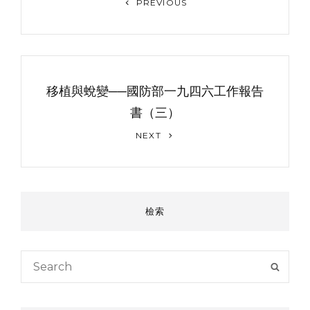
航
PREVIOUS
Post
移植與蛻變──國防部一九四六工作報告
書（三）
Next
NEXT
Post
檢索
Search
SEAR
for: