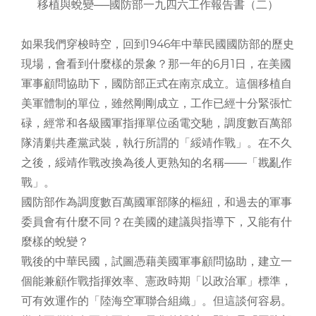
移植與蛻變──國防部一九四六工作報告書（二）
如果我們穿梭時空，回到1946年中華民國國防部的歷史
現場，會看到什麼樣的景象？那一年的6月1日，在美國
軍事顧問協助下，國防部正式在南京成立。這個移植自
美軍體制的單位，雖然剛剛成立，工作已經十分緊張忙
碌，經常和各級國軍指揮單位函電交馳，調度數百萬部
隊清剿共產黨武裝，執行所謂的「綏靖作戰」。在不久
之後，綏靖作戰改換為後人更熟知的名稱――「戡亂作
戰」。
國防部作為調度數百萬國軍部隊的樞紐，和過去的軍事
委員會有什麼不同？在美國的建議與指導下，又能有什
麼樣的蛻變？
戰後的中華民國，試圖憑藉美國軍事顧問協助，建立一
個能兼顧作戰指揮效率、憲政時期「以政治軍」標準，
可有效運作的「陸海空軍聯合組織」。但這談何容易。