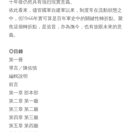
十年後仍然具有強烈現實意義。
依此看來，儘管國軍自建軍以來，制度常在流動狀態之
中，但1946年實可算是百年軍史中的關鍵性轉折點。聚
焦這個轉折點，是追昔，亦為撫今，也有放眼未來的意
義。
◎目錄
第一冊
導言／陳佑慎
編輯說明
前言
第一章 部本部
第二章 第一廳
第三章 第二廳
第四章 第三廳
第五章 第四廳