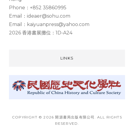
Phone：+852 35860995
Email：ideaer@sohu.com
Email：kaiyuanpress@yahoo.com
2026 香港書展攤位：1D-A24
LINKS
COPYRIGHT © 2026 開源書局出版有限公司. ALL RIGHTS
RESERVED.