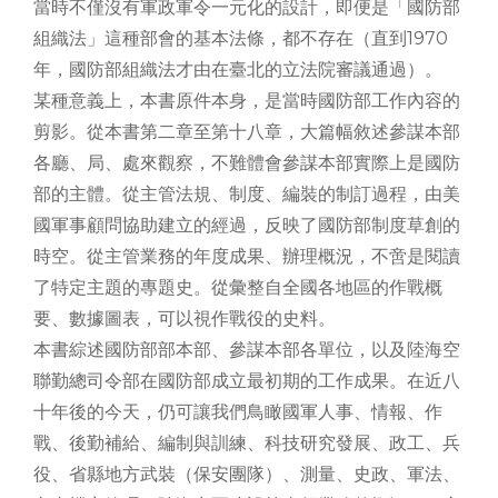
當時不僅沒有軍政軍令一元化的設計，即便是「國防部
組織法」這種部會的基本法條，都不存在（直到1970
年，國防部組織法才由在臺北的立法院審議通過）。
某種意義上，本書原件本身，是當時國防部工作內容的
剪影。從本書第二章至第十八章，大篇幅敘述參謀本部
各廳、局、處來觀察，不難體會參謀本部實際上是國防
部的主體。從主管法規、制度、編裝的制訂過程，由美
國軍事顧問協助建立的經過，反映了國防部制度草創的
時空。從主管業務的年度成果、辦理概況，不啻是閱讀
了特定主題的專題史。從彙整自全國各地區的作戰概
要、數據圖表，可以視作戰役的史料。
本書綜述國防部部本部、參謀本部各單位，以及陸海空
聯勤總司令部在國防部成立最初期的工作成果。在近八
十年後的今天，仍可讓我們鳥瞰國軍人事、情報、作
戰、後勤補給、編制與訓練、科技研究發展、政工、兵
役、省縣地方武裝（保安團隊）、測量、史政、軍法、