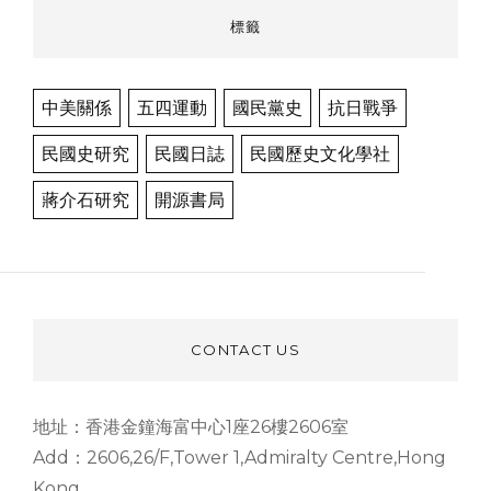
標籤
中美關係
五四運動
國民黨史
抗日戰爭
民國史研究
民國日誌
民國歷史文化學社
蔣介石研究
開源書局
CONTACT US
地址：香港金鐘海富中心1座26樓2606室
Add：2606,26/F,Tower 1,Admiralty Centre,Hong
Kong