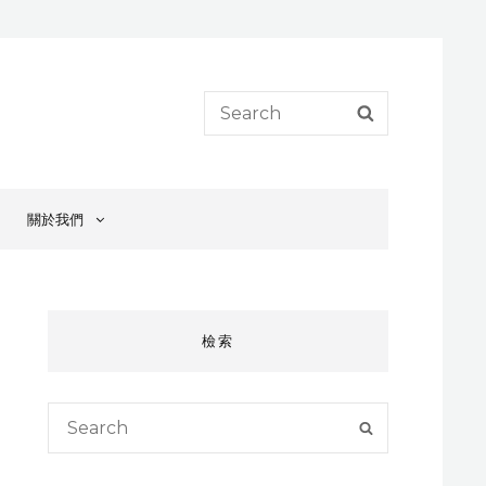
Search
SEARCH
for:
關於我們
檢索
Search
SEARCH
for: