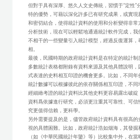
但對于具有深厚、悠久人文史傳統，習慣于“定性
特的優勢，可藉以深化許多已有研究成果，或實現
和密切結合，使得統計資料的使用和分析變得非常
分析技術，現在可以輕鬆地通過統計軟件完成，我
不相干的一些變量引入統計模型，經過反復運算，
相。
最後，民國時期的政府統計資料是在特定的統計制
多數統計表格都附錄有資料來源及其他具體說明，
式表達的史料相互印證的機會更多。比如，不同年
統計數據可以根據彼此的依存關係相互印證，不同
經細緻考證的統計資料比其他史料更容易露出破綻
資料爲依據進行研究，必須更注重其可靠性、可信
究更值得信賴，更科學。
另外需要提及的是，儘管政府統計資料具有很高的
視的具體困難。比如，政府統計浩如烟海，其發掘
（如《中華民國統計年鑒》等）比較集中外，在當