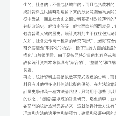
生的、社會的；不僅包括城市的，而且包括農村的
統計資料是民國時期遺留下來的涉及範圍極爲廣闊
從中受益，而且社會史之類史料基礎相對較薄弱的
包括政治史、經濟史等等，經常面臨的問題就是，
包含普通人物的歷史。統計資料則由于往往包括總
又如，社會史作爲一種新的研究“範式”，强調“綜合
研究要避免“瑣碎化”的陷阱，除了理論方面的建設
構化”自然很困難。由于是按照特定目的和程序或
許多統計資料本來就具有“綜合的”、“整體的”和“
長處。
再次，統計資料主要是以數字形式表達的史料，而
料具有其他很多史料無法比擬的優勢。在方法論意
計量史學作爲一種方法論路徑，只能用于那些可以
的缺乏，很難訴諸系統的計量研究。迄至清季，新
各部門的統計逐漸完善起來，這就使得計量方法有
理論和方法的適用性和解釋力，建構和發展中國的