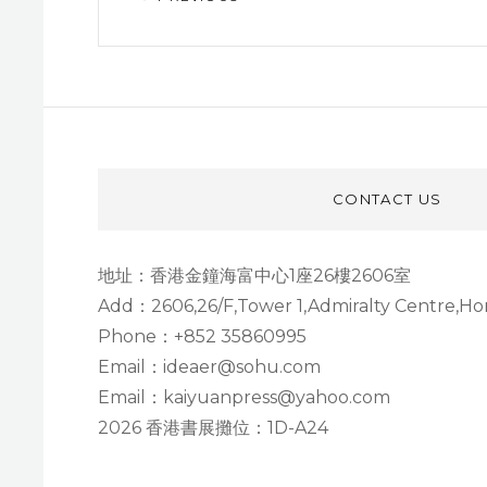
Post
CONTACT US
地址：香港金鐘海富中心1座26樓2606室
Add：2606,26/F,Tower 1,Admiralty Centre,H
Phone：+852 35860995
Email：ideaer@sohu.com
Email：kaiyuanpress@yahoo.com
2026 香港書展攤位：1D-A24