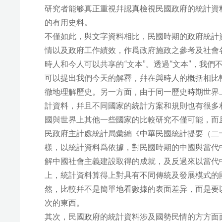
研究者能够真正重視幷認真檢視民國政府的統計資
的有用史料。
不僅如此，與文字資料相比，民國時期的政府統計
情以及政府工作績效，作爲政府施政之參考及社會
時人和今人可以共享的“文本”。透過“文本”，我
可以提出我們今天的解釋，幷在與時人的概括相比
徹地理解歷史。另一方面，由于同一歷史時期世界
計資料，幷且不同國家的統計方案和規則也有很多
國與世界上其他一些國家的比較研究不僅可能，而
民政府主計處統計局彙編《中華民國統計提要（二
樣，以統計資料爲依據，對民國時期的中國與當代
解中國社會主義建設取得的成就，及反過來以當代
上，統計資料算得上對具有不同傳統及發展模式的
然，比較幷不是簡單地看數據的表面差异，而是要
次的東西。
其次，民國政府的統計資料涉及國勢民情的方方面