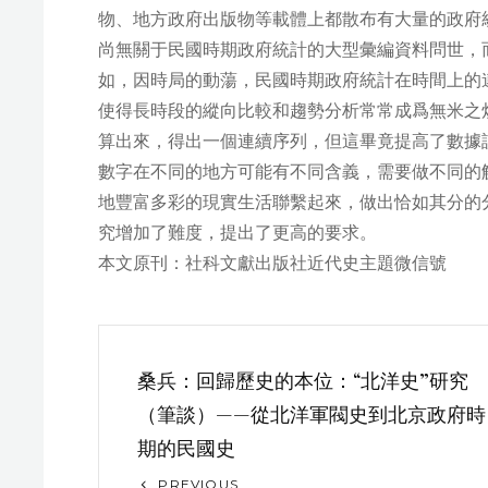
物、地方政府出版物等載體上都散布有大量的政府
尚無關于民國時期政府統計的大型彙編資料問世，
如，因時局的動蕩，民國時期政府統計在時間上的
使得長時段的縱向比較和趨勢分析常常成爲無米之
算出來，得出一個連續序列，但這畢竟提高了數據
數字在不同的地方可能有不同含義，需要做不同的
地豐富多彩的現實生活聯繫起來，做出恰如其分的
究增加了難度，提出了更高的要求。
本文原刊：社科文獻出版社近代史主題微信號
文
桑兵：回歸歷史的本位：“北洋史”研究
章
（筆談）——從北洋軍閥史到北京政府時
导
期的民國史
航
Previous
PREVIOUS