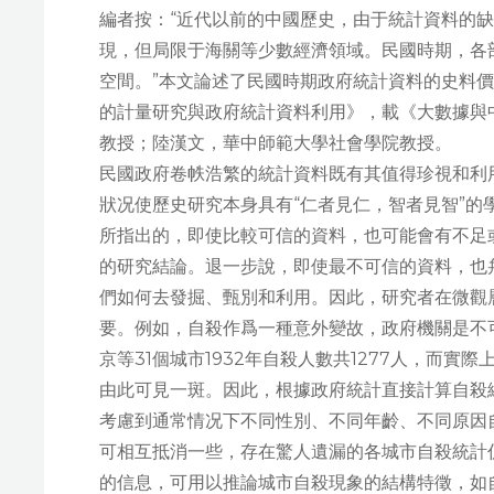
編者按：“近代以前的中國歷史，由于統計資料的
現，但局限于海關等少數經濟領域。民國時期，各
空間。”本文論述了民國時期政府統計資料的史料
的計量研究與政府統計資料利用》，載《大數據與
教授；陸漢文，華中師範大學社會學院教授。
民國政府卷帙浩繁的統計資料既有其值得珍視和利
狀况使歷史研究本身具有“仁者見仁，智者見智”
所指出的，即使比較可信的資料，也可能會有不足
的研究結論。退一步說，即使最不可信的資料，也
們如何去發掘、甄別和利用。因此，研究者在微觀
要。例如，自殺作爲一種意外變故，政府機關是不
京等31個城市1932年自殺人數共1277人，而實
由此可見一斑。因此，根據政府統計直接計算自殺
考慮到通常情况下不同性別、不同年齡、不同原因
可相互抵消一些，存在驚人遺漏的各城市自殺統計
的信息，可用以推論城市自殺現象的結構特徵，如