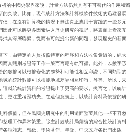
”分析的中國史學界來說，計量方法仍然具有不可替代的作用和獨
新的突破。比如，現代統計方法和計算機軟件技術的迅猛發展
方便，在沒有計算機的情况下無法真正應用于實踐的一些多元
們因此可以將更多因素納入歷史研究的視野，將表面上看來互
尋找其深層聯繫，從而有可能提出新的問題，發現歷史的新面
度下，由特定的人員按照特定的程序和方法收集彙編的，絕大
因而其甄別考證等工作一般而言應有軌可循。此外，以數字形
份的數據可以根據變化的趨勢和可能性相互印證，不同類型的
地域的統計數據可以根據地域差异相互印證，等等。所以，未
，這就給統計資料的考證提出了更高的要求。換言之，以統計
性，更注重考證功夫。在這個意義上，以統計資料爲依據的研
史料價值，但在民國史研究中的利用還面臨著其他一些不容忽
和整理工作异常繁重。除主計處統計局彙編的綜合性統計資料
時各種雜志、報紙、學術著作、年鑒、中央政府各部門出版