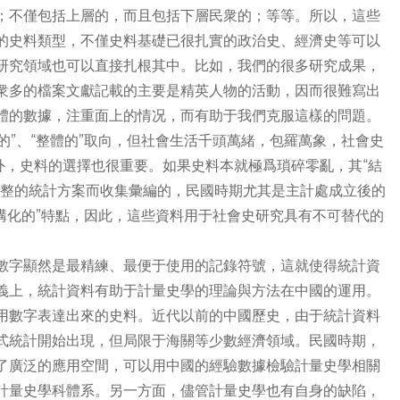
；不僅包括上層的，而且包括下層民衆的；等等。所以，這些
的史料類型，不僅史料基礎已很扎實的政治史、經濟史等可以
研究領域也可以直接扎根其中。比如，我們的很多研究成果，
衆多的檔案文獻記載的主要是精英人物的活動，因而很難寫出
體的數據，注重面上的情况，而有助于我們克服這樣的問題。
的”、“整體的”取向，但社會生活千頭萬緒，包羅萬象，社會史
外，史料的選擇也很重要。如果史料本就極爲瑣碎零亂，其“結
完整的統計方案而收集彙編的，民國時期尤其是主計處成立後的
結構化的”特點，因此，這些資料用于社會史研究具有不可替代的
數字顯然是最精練、最便于使用的記錄符號，這就使得統計資
義上，統計資料有助于計量史學的理論與方法在中國的運用。
用數字表達出來的史料。近代以前的中國歷史，由于統計資料
式統計開始出現，但局限于海關等少數經濟領域。民國時期，
了廣泛的應用空間，可以用中國的經驗數據檢驗計量史學相關
計量史學科體系。另一方面，儘管計量史學也有自身的缺陷，