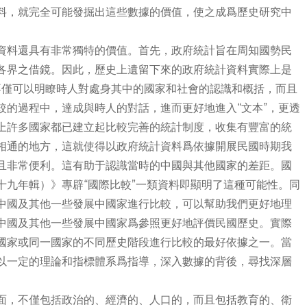
料，就完全可能發掘出這些數據的價值，使之成爲歷史研究中
資料還具有非常獨特的價值。首先，政府統計旨在周知國勢民
各界之借鏡。因此，歷史上遺留下來的政府統計資料實際上是
們不僅可以明瞭時人對處身其中的國家和社會的認識和概括，而且
較的過程中，達成與時人的對話，進而更好地進入“文本”，更透
上許多國家都已建立起比較完善的統計制度，收集有豐富的統
相通的地方，這就使得以政府統計資料爲依據開展民國時期我
且非常便利。這有助于認識當時的中國與其他國家的差距。國
十九年輯）》專辟“國際比較”一類資料即顯明了這種可能性。同
中國及其他一些發展中國家進行比較，可以幫助我們更好地理
中國及其他一些發展中國家爲參照更好地評價民國歷史。實際
國家或同一國家的不同歷史階段進行比較的最好依據之一。當
以一定的理論和指標體系爲指導，深入數據的背後，尋找深層
面，不僅包括政治的、經濟的、人口的，而且包括教育的、衛