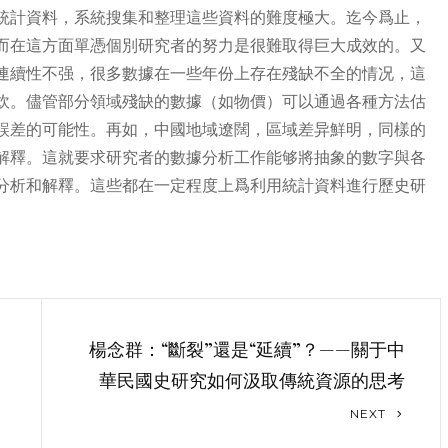
統計資料，系統搜集和整理這些資料的難度極大。迄今爲止，
而在這方面單憑個別研究者的努力是很難取得巨大成效的。又
連續性不强，很多數據在一些年份上存在殘缺不全的情况，這
炊。儘管部分領域殘缺的數據（如物價）可以通過各種方法估
誤差的可能性。再如，中國地域遼闊，區域差异鮮明，同樣的
解釋。這就要求研究者的數據分析工作能够將抽象的數字與各
分析和解釋。這些都在一定程度上爲利用統計資料進行歷史研
楊念群：“斷裂”還是“延續”？——關于中
華民國史研究如何汲取傳統資源的思考
Next
NEXT
Post