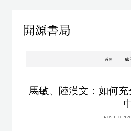
開源書局
開源書局出版有限公司
首页
綜
馬敏、陸漢文：如何充
P
POSTED ON
2
O