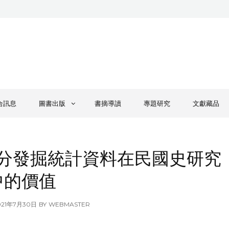
合訊息
圖書出版
書摘導讀
專題研究
文獻藏品
分發掘統計資料在民國史研究
中的價值
OSTED
021年7月30日
BY
WEBMASTER
N