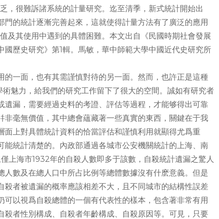
缺乏，很難訴諸系統的計量研究。迄至清季，新式統計開始出
部門的統計逐漸完善起來，這就使得計量方法有了廣泛的應用
價值及其使用中遇到的具體困難。本文出自《民國時期社會發展
中國歷史研究》第1輯。馬敏，華中師範大學中國近代史研究所
用的一面，也有其需謹慎對待的另一面。然而，也許正是這種
的學術魅力，給我們的研究工作留下了很大的空間。誠如有研究者
或遺漏，需要經過史料的考證、評估等過程，才能够得出可靠
幷非毫無價值，其中總會蘊藏著一些真實的東西，關鍵在于我
層面上對具體統計資料的恰當評估和謹慎利用就顯得尤爲重
可能統計清楚的。內政部通過各城市公安機關統計的上海、南
際上僅上海市1932年的自殺人數即多于該數，自殺統計遺漏之驚人
總人數及在總人口中所占比例等總體數據沒有什麽意義。但是
自殺者被遺漏的概率應該相差不大，且不同城市的結構性誤差
仍可以視爲自殺總體的一個有代表性的樣本，包含著非常有用
自殺者性別構成、自殺者年齡構成、自殺原因等。可見，只要