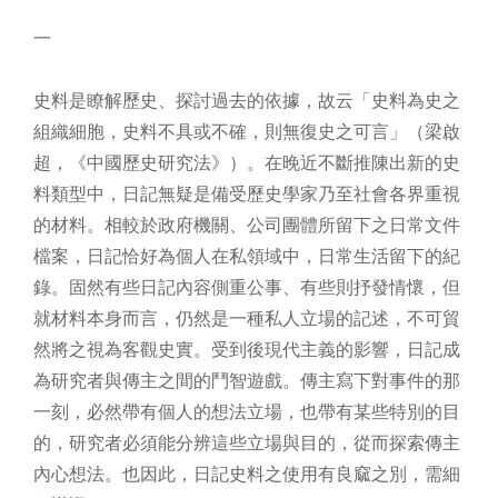
一
史料是瞭解歷史、探討過去的依據，故云「史料為史之
組織細胞，史料不具或不確，則無復史之可言」（梁啟
超，《中國歷史研究法》）。在晚近不斷推陳出新的史
料類型中，日記無疑是備受歷史學家乃至社會各界重視
的材料。相較於政府機關、公司團體所留下之日常文件
檔案，日記恰好為個人在私領域中，日常生活留下的紀
錄。固然有些日記內容側重公事、有些則抒發情懷，但
就材料本身而言，仍然是一種私人立場的記述，不可貿
然將之視為客觀史實。受到後現代主義的影響，日記成
為研究者與傳主之間的鬥智遊戲。傳主寫下對事件的那
一刻，必然帶有個人的想法立場，也帶有某些特別的目
的，研究者必須能分辨這些立場與目的，從而探索傳主
內心想法。也因此，日記史料之使用有良窳之別，需細