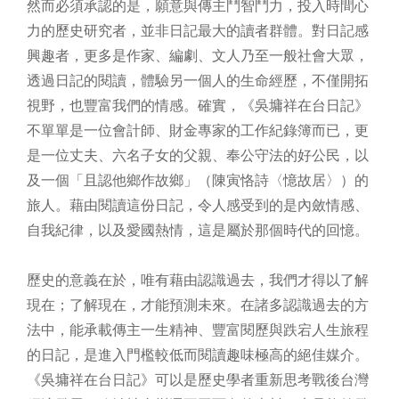
然而必須承認的是，願意與傳主鬥智鬥力，投入時間心
力的歷史研究者，並非日記最大的讀者群體。對日記感
興趣者，更多是作家、編劇、文人乃至一般社會大眾，
透過日記的閱讀，體驗另一個人的生命經歷，不僅開拓
視野，也豐富我們的情感。確實，《吳墉祥在台日記》
不單單是一位會計師、財金專家的工作紀錄簿而已，更
是一位丈夫、六名子女的父親、奉公守法的好公民，以
及一個「且認他鄉作故鄉」（陳寅恪詩〈憶故居〉）的
旅人。藉由閱讀這份日記，令人感受到的是內斂情感、
自我紀律，以及愛國熱情，這是屬於那個時代的回憶。
歷史的意義在於，唯有藉由認識過去，我們才得以了解
現在；了解現在，才能預測未來。在諸多認識過去的方
法中，能承載傳主一生精神、豐富閱歷與跌宕人生旅程
的日記，是進入門檻較低而閱讀趣味極高的絕佳媒介。
《吳墉祥在台日記》可以是歷史學者重新思考戰後台灣