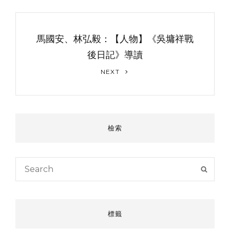
馬國安、林弘毅：【人物】《吳墉祥戰
後日記》導讀
Next
NEXT
Post
檢索
Search
SEAR
for:
標籤