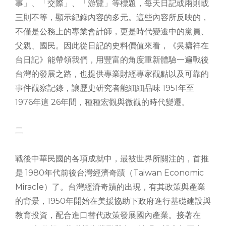
事」、「交際」、「游覽」等標題，每天日記或兩則或
三則不等，顯示紀錄內容的多元。這些內容所反映的，
不僅是公務上的專業會計師，更是時代變遷中的黨員、
父親、國民。因此從日記的史料價值來看，《吳墉祥在
台日記》能帶領我們，用豐富的角度重新體驗一遍戰後
台灣的發展之路，也提供專業財經專家觀點以及可靠的
事件觀察記錄，讓歷史研究者能細細品味 1951年至
1976年這 26年間，種種宏觀與微觀的時代變遷。
二
戰後中華民國的各項成就中，最被世界所關注的，首推
是 1980年代前後台灣經濟奇蹟（Taiwan Economic
Miracle）了。台灣經濟奇蹟的出現，有其政策與產業
的背景，1950年開始在美援協助下政府進行基礎建設與
教育投資，配合進口替代政策發展國內產業。接著在