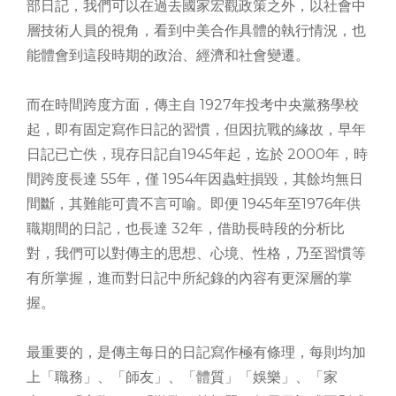
部日記，我們可以在過去國家宏觀政策之外，以社會中
層技術人員的視角，看到中美合作具體的執行情況，也
能體會到這段時期的政治、經濟和社會變遷。
而在時間跨度方面，傳主自 1927年投考中央黨務學校
起，即有固定寫作日記的習慣，但因抗戰的緣故，早年
日記已亡佚，現存日記自1945年起，迄於 2000年，時
間跨度長達 55年，僅 1954年因蟲蛀損毀，其餘均無日
間斷，其難能可貴不言可喻。即便 1945年至1976年供
職期間的日記，也長達 32年，借助長時段的分析比
對，我們可以對傳主的思想、心境、性格，乃至習慣等
有所掌握，進而對日記中所紀錄的內容有更深層的掌
握。
最重要的，是傳主每日的日記寫作極有條理，每則均加
上「職務」、「師友」、「體質」「娛樂」、「家