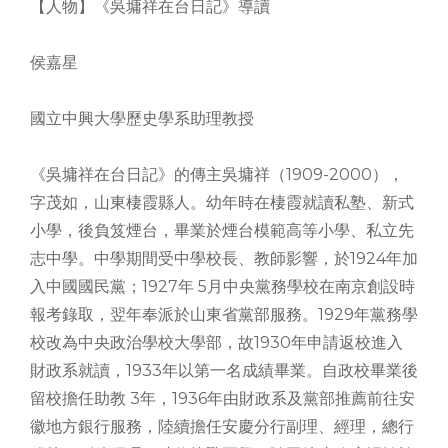
【人物】《吳墉祥在台日記》導讀
侯嘉星
國立中興大學歷史學系助理教授
《吳墉祥在台日記》的傳主吳墉祥（1909-2000），
字茂如，山東棲霞縣人。幼年時在棲霞就讀私塾、新式
小學，後負笈煙台，畢業於煙台模範高等小學、私立先
志中學。中學期間受中學校長、教師影響，於1924年加
入中國國民黨；1927年 5月中央黨務學校在南京創設時
報考錄取，翌年奉派於山東省黨部服務。1929年黨務學
校改為中央政治學校大學部，故1930年申請返校進入
財政系就讀，1933年以第一名成績畢業。自政校畢業後
留校擔任助教 3年，1936年由財政系及黨部推薦前往安
徽地方銀行服務，陸續擔任安慶分行副理、經理，總行