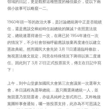
領域的日記，更是觀察這種態度的極佳媒介，從以下兩
個小故事可以略窺一二。
1960年頭一等的政治大事，是討論總統蔣中正是否能續
任，還是應該交棒給時任副總統的陳誠？依照憲法規
定，總統連選得連任一次，在蔣已於 1954年連任一次
的情況下，不少社會領袖呼籲應該放棄再度連任以建立
憲政典範。然而國民大會先於 3月 11日通過臨時條款，
無視憲法條文規定，同意在特殊情況下蔣得以第二度連
任。因此到了 3月 21日正式投票當天，傳主在日記中寫
下：
上午，到中山堂參加國民大會第三次會議第一次選舉大
會，本日議程為選舉總統……蓋只圈選蔣總統一人，並
無競選乃至陪選者，亦徒具純粹之形式而已。又昨晚接
黨團幹事會通知，囑一致投票支持，此亦為不可思議之