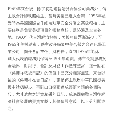
1949年來台後，除了初期短暫清算齊魯公司業務外，傳
主以會計師執照維生。當時美援已進入台灣，1956年起
受聘為美國國際合作總署駐華安全分署之高級稽核，主
要任務是負責美援項目的帳務查核，足跡遍及全台各
地。1960年代台灣經濟好轉，美援項目逐漸減少，至
1965年美援結束，傳主改任職於中美合營之台達化學工
業公司，擔任會計主任、財務長，直到 1976年退休；
國大代表的職務則保留至 1991年退職。傳主長期服務於
金融界，對銀行、會計及財務工作歷練豐富，這一點在
《吳墉祥戰後日記》的價值中已充分顯露無遺。來台以
後的《吳墉祥在台日記》，更是傳主親歷中華民國從美
援中站穩腳步、再到出口擴張達成經濟奇蹟的各個階
段，尤其遺留之詳實精采的日記，成為回顧戰台灣後經
濟社會發展的寶貴文獻，其價值與意義，以下分別闡述
之。