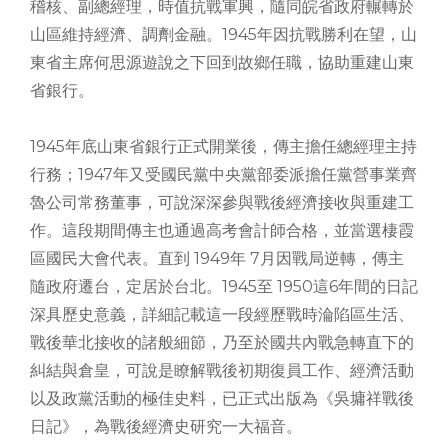
稽核、副總經理，時值抗戰軍興，隨同皖省政府輾轉於
山區維持經濟、調劑金融。1945年因抗戰勝利在望，山
東省主席何思源遊說之下回到故鄉任職，協助重建山東
省銀行。
1945年底山東省銀行正式開業後，傳主擔任總經理主持
行務；1947年又受國民黨中央黨部委派擔任黨營事業齊
魯公司常務董事，可說深深參與戰後經濟接收與重建工
作。這段期間傳主也通過高考會計師合格，並當選棲霞
區國民大會代表。直到 1949年 7月因戰局逆轉，傳主
隨政府遷台，定居於台北。1945至 1950這6年間的日記
深具歷史意義，詳細記載這一段經歷戰時淪陷區生活、
戰後華北接收的諸般細節，乃至於國共內戰急轉直下的
糾結與倉皇，可說是瞭解戰後初期復員工作、經濟活動
以及政黨活動的極佳史料，已正式出版為《吳墉祥戰後
日記》，為戰後經濟史研究一大福音。