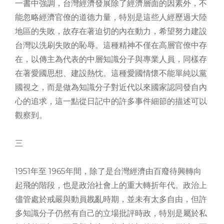
一書中強調，台灣經濟發展除了經濟層面的因素外，不
能忽略經濟官僚的道德力量，特別是這些人經歷過大陸
地區的失敗，故存在著迫切的內在動力，希望努力建設
台灣以洗刷失敗的恥辱。這種精神不僅在高層官僚中存
在，以傳主為代表的中層知識分子與專業人員，同樣存
在著愛國思想、建設熱忱。這種愛國情懷不能單純以黨
國視之，而是做為知識分子對近代以來國家認同發自內
心的追求，這一點從日記中的許多事件細節的描述可以
觀察到。
三
1951年至 1965年間，除了是台灣經濟由百廢待興轉向
起飛的階段，也是政治社會上的重大轉折年代。政治上
儘管處於戒嚴與動員戡亂時期，並未有太多自由，但許
多知識分子仍然有自己的立場批評時政，特別是屬於私