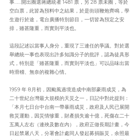
事……開出圈選蔣總統者 1481 票，另 28 票未圈，等於
空白票，此皆為預料中之結果，於是街頭鞭炮齊鳴，學
生遊行於途，電台廣播特別節目，一切皆為預定之安
排，雖甚隆重，而實則平淡也。
這段記述以當事人身分，重現了三連任的爭議。對於選
舉總統一事也表現出許多知識分子的批評，認為徒具形
式，特別是「雖甚隆重，而實則平淡也」可以品味出當
時滑稽、無奈的複雜心情。
1959 年 8月初，因颱風過境造成中南部豪雨成災，為
二十世紀台灣最大規模的天災之一，日記中對此提到：
「本月七日台中台南一帶暴雨成災，政府及人民已展開
救災運動，因災情慘重，財產損失逾十億，死傷在二十
五萬人左右（連殃及數在內），政府正做長期計畫，今
日起禁屠八天，分署會計處同人發起募捐賑災，余照最