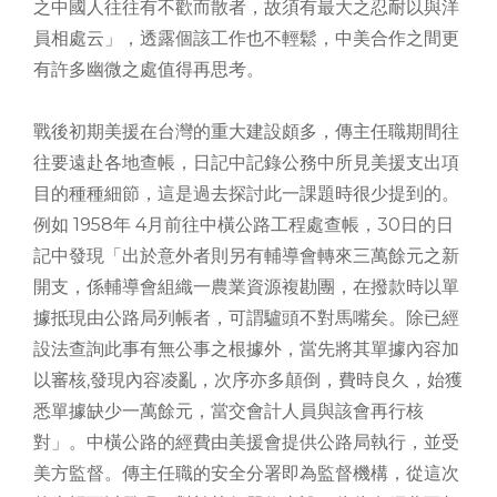
之中國人往往有不歡而散者，故須有最大之忍耐以與洋
員相處云」，透露個該工作也不輕鬆，中美合作之間更
有許多幽微之處值得再思考。
戰後初期美援在台灣的重大建設頗多，傳主任職期間往
往要遠赴各地查帳，日記中記錄公務中所見美援支出項
目的種種細節，這是過去探討此一課題時很少提到的。
例如 1958年 4月前往中橫公路工程處查帳，30日的日
記中發現「出於意外者則另有輔導會轉來三萬餘元之新
開支，係輔導會組織一農業資源複勘團，在撥款時以單
據抵現由公路局列帳者，可謂驢頭不對馬嘴矣。除已經
設法查詢此事有無公事之根據外，當先將其單據內容加
以審核,發現內容凌亂，次序亦多顛倒，費時良久，始獲
悉單據缺少一萬餘元，當交會計人員與該會再行核
對」。中橫公路的經費由美援會提供公路局執行，並受
美方監督。傳主任職的安全分署即為監督機構，從這次