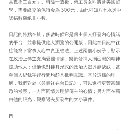
高數捐二百元」。時隔一週後，傳主長女即將赴美國留
學，需要繳交的保證金為 300元，由此可知八七水災中
認捐數額絕非小數。
日記的特點在於，多數時候它是傳主個人抒發內心情緒
的平台，並非提供他人瀏覽的公開版，因此在日記中往
往能寫下當事人心中真正想法。上述兩個小例子，顯示
在政治上傳主充滿愛國情操，樂於發揮人溺己溺的精神
援助他人；但他也對徒具形式的政治大戲興趣缺缺，甚
至個人紀錄字裡行間均頗具批判意識。基於這樣的理
解，我們對於《吳墉祥在台日記》，可以進行更豐富細
緻的考察，一方面同情與理解傳主的心情；另方面在藉
由他的眼光，觀察過去所發生的大小事件。
四