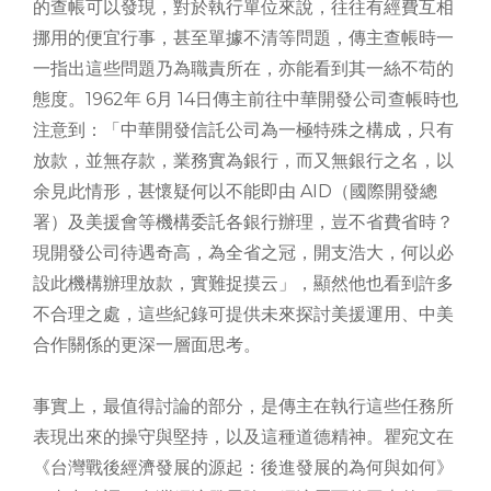
的查帳可以發現，對於執行單位來說，往往有經費互相
挪用的便宜行事，甚至單據不清等問題，傳主查帳時一
一指出這些問題乃為職責所在，亦能看到其一絲不苟的
態度。1962年 6月 14日傳主前往中華開發公司查帳時也
注意到：「中華開發信託公司為一極特殊之構成，只有
放款，並無存款，業務實為銀行，而又無銀行之名，以
余見此情形，甚懷疑何以不能即由 AID（國際開發總
署）及美援會等機構委託各銀行辦理，豈不省費省時？
現開發公司待遇奇高，為全省之冠，開支浩大，何以必
設此機構辦理放款，實難捉摸云」，顯然他也看到許多
不合理之處，這些紀錄可提供未來探討美援運用、中美
合作關係的更深一層面思考。
事實上，最值得討論的部分，是傳主在執行這些任務所
表現出來的操守與堅持，以及這種道德精神。瞿宛文在
《台灣戰後經濟發展的源起：後進發展的為何與如何》