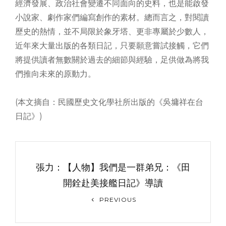
經濟發展、政治社會變遷不同面向的史料，也是能啟發
小說家、劇作家們編寫創作的素材。總而言之，對閱讀
歷史的熱情，並不局限於象牙塔、更非專屬於少數人，
近年來大量出版的各類日記，只要願意嘗試接觸，它們
將提供讀者無數關於過去的細節與經驗，足供做為將我
們推向未來的原動力。
(本文摘自：民國歷史文化學社所出版的《吳墉祥在台
日記》)
文
章
張力：【人物】我們是一群弟兄：《田
导
開銓赴美接艦日記》導讀
Previous
航
PREVIOUS
Post