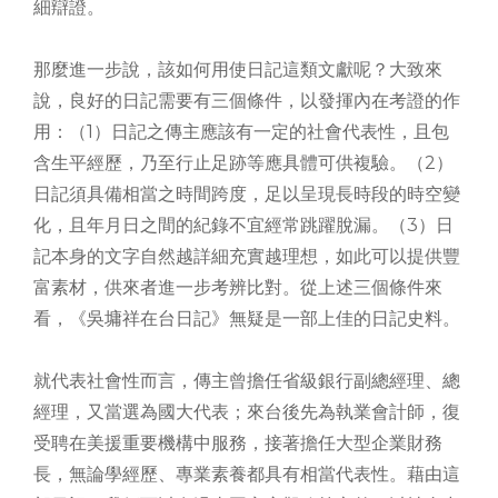
細辯證。
那麼進一步說，該如何用使日記這類文獻呢？大致來
說，良好的日記需要有三個條件，以發揮內在考證的作
用：（1）日記之傳主應該有一定的社會代表性，且包
含生平經歷，乃至行止足跡等應具體可供複驗。（2）
日記須具備相當之時間跨度，足以呈現長時段的時空變
化，且年月日之間的紀錄不宜經常跳躍脫漏。（3）日
記本身的文字自然越詳細充實越理想，如此可以提供豐
富素材，供來者進一步考辨比對。從上述三個條件來
看，《吳墉祥在台日記》無疑是一部上佳的日記史料。
就代表社會性而言，傳主曾擔任省級銀行副總經理、總
經理，又當選為國大代表；來台後先為執業會計師，復
受聘在美援重要機構中服務，接著擔任大型企業財務
長，無論學經歷、專業素養都具有相當代表性。藉由這