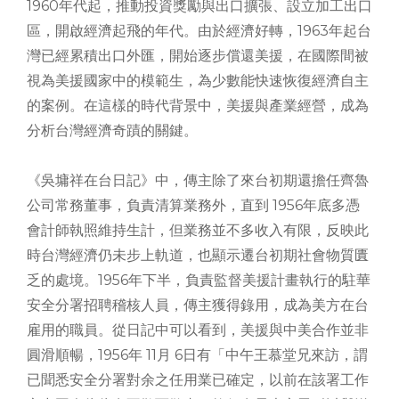
1960年代起，推動投資獎勵與出口擴張、設立加工出口
區，開啟經濟起飛的年代。由於經濟好轉，1963年起台
灣已經累積出口外匯，開始逐步償還美援，在國際間被
視為美援國家中的模範生，為少數能快速恢復經濟自主
的案例。在這樣的時代背景中，美援與產業經營，成為
分析台灣經濟奇蹟的關鍵。
《吳墉祥在台日記》中，傳主除了來台初期還擔任齊魯
公司常務董事，負責清算業務外，直到 1956年底多憑
會計師執照維持生計，但業務並不多收入有限，反映此
時台灣經濟仍未步上軌道，也顯示遷台初期社會物質匱
乏的處境。1956年下半，負責監督美援計畫執行的駐華
安全分署招聘稽核人員，傳主獲得錄用，成為美方在台
雇用的職員。從日記中可以看到，美援與中美合作並非
圓滑順暢，1956年 11月 6日有「中午王慕堂兄來訪，謂
已聞悉安全分署對余之任用業已確定，以前在該署工作