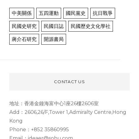
中美關係
五四運動
國民黨史
抗日戰爭
民國史研究
民國日誌
民國歷史文化學社
蔣介石研究
開源書局
CONTACT US
地址：香港金鐘海富中心1座26樓2606室
Add：2606,26/F,Tower 1,Admiralty Centre,Hong
Kong
Phone：+852 35860995
Email：ideaer@sohu.com