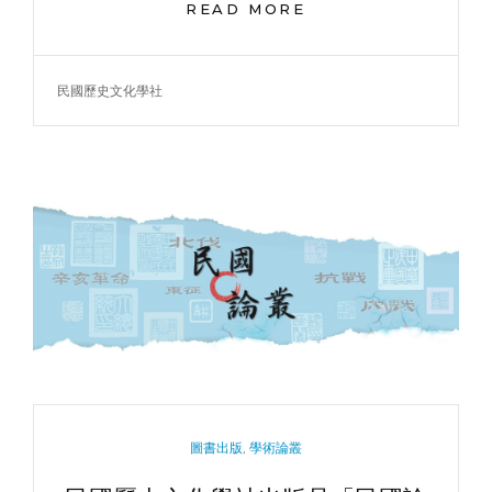
民
READ MORE
國
歷
史
TAGS
民國歷史文化學社
文
化
學
社
出
版
品
「民
國
史
料」
CATEGORIES
圖書出版
,
學術論叢