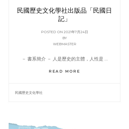
民國歷史文化學社出版品「民國日
記」
POSTED
POSTED ON
2021年7月24日
ON
BY
WEBMASTER
－ 書系簡介 － 人是歷史的主體，人性是 …
民
READ MORE
國
歷
史
TAGS
民國歷史文化學社
文
化
學
社
出
版