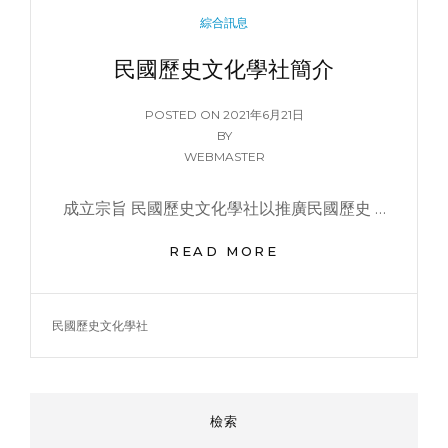
CATEGORIES
綜合訊息
民國歷史文化學社簡介
POSTED
POSTED ON
2021年6月21日
ON
BY
WEBMASTER
成立宗旨 民國歷史文化學社以推廣民國歷史 …
民
READ MORE
國
歷
史
TAGS
民國歷史文化學社
文
化
學
社
檢索
簡
介