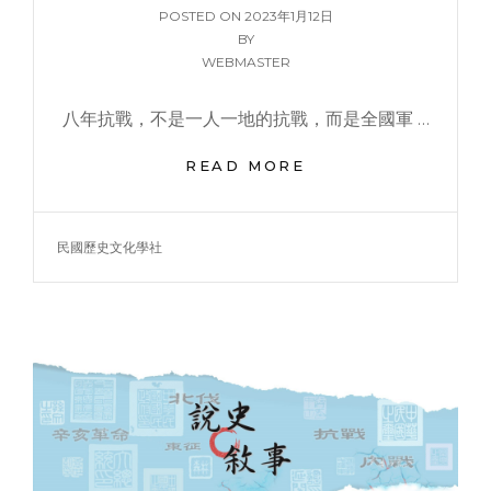
POSTED
POSTED ON
2023年1月12日
ON
BY
WEBMASTER
八年抗戰，不是一人一地的抗戰，而是全國軍 …
駝
READ MORE
峰
生
命
TAGS
民國歷史文化學社
線：
抗
戰
時
期
印
緬
物
資
內