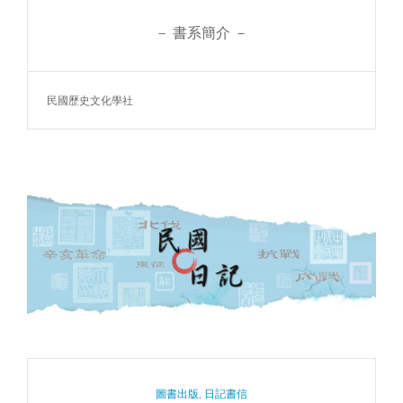
－ 書系簡介 －
TAGS
民國歷史文化學社
CATEGORIES
圖書出版
,
日記書信