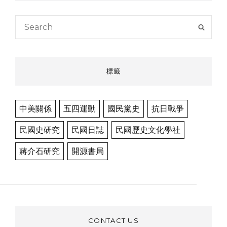
Search
SEAR
for:
標籤
中美關係
五四運動
國民黨史
抗日戰爭
民國史研究
民國日誌
民國歷史文化學社
蔣介石研究
開源書局
CONTACT US