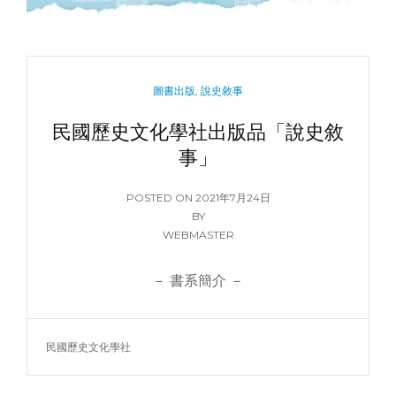
運
紀
錄
（1942-
1945）
CATEGORIES
圖書出版
,
說史敘事
出
版
民國歷史文化學社出版品「說史敘
事」
POSTED
POSTED ON
2021年7月24日
ON
BY
WEBMASTER
－ 書系簡介 －
TAGS
民國歷史文化學社