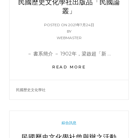
民國歷史文化學社出版品「民國論
叢」
POSTED
POSTED ON
2021年7月24日
ON
BY
WEBMASTER
－ 書系簡介 － 1902年，梁啟超「新 …
民
READ MORE
國
歷
史
TAGS
民國歷史文化學社
文
化
學
社
出
CATEGORIES
綜合訊息
版
品
民國歷史文化學社曾舉辦之活動