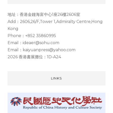
地址：香港金鐘海富中心1座26樓2606室
Add：2606,26/F,Tower 1,Admiralty Centre,Hong
Kong
Phone：+852 35860995
Email：ideaer@sohu.com
Email：kaiyuanpress@yahoo.com
2026 香港書展攤位：1D-A24
LINKS