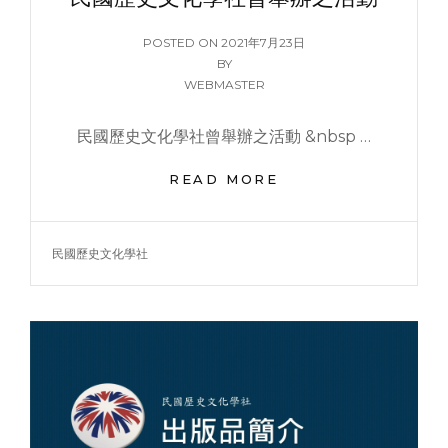
「民
國
POSTED
POSTED ON
2021年7月23日
論
ON
BY
叢」
WEBMASTER
民國歷史文化學社曾舉辦之活動 &nbsp …
民
READ MORE
國
歷
史
TAGS
民國歷史文化學社
文
化
學
社
曾
舉
辦
之
活