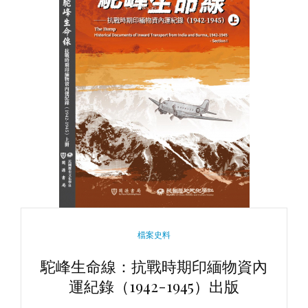
CATEGORIES
檔案史料
駝峰生命線：抗戰時期印緬物資內
運紀錄（1942-1945）出版