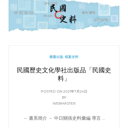
品
「民
國
日
記」
CATEGORIES
圖書出版
,
檔案史料
民國歷史文化學社出版品「民國史
料」
POSTED
POSTED ON
2021年7月24日
ON
BY
WEBMASTER
－ 書系簡介 － 中日關係史料彙編 導言 …